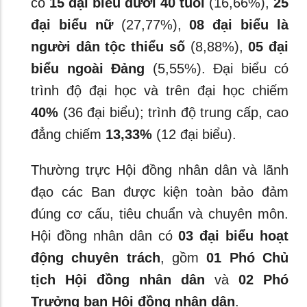
có
15 đại biểu dưới 40 tuổi
(16,66%),
25
đại biểu nữ
(27,77%),
08 đại biểu là
người dân tộc thiểu số
(8,88%),
05 đại
biểu ngoài Đảng
(5,55%). Đại biểu có
trình độ đại học và trên đại học chiếm
40%
(36 đại biểu); trình độ trung cấp, cao
đẳng chiếm
13,33%
(12 đại biểu).
Thường trực Hội đồng nhân dân và lãnh
đạo các Ban được kiện toàn bảo đảm
đúng cơ cấu, tiêu chuẩn và chuyên môn.
Hội đồng nhân dân có
03 đại biểu hoạt
động chuyên trách
, gồm
01 Phó Chủ
tịch Hội đồng nhân dân
và
02 Phó
Trưởng ban Hội đồng nhân dân
.