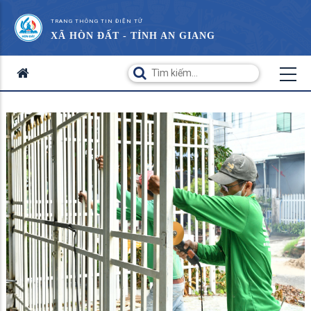
TRANG THÔNG TIN ĐIỆN TỬ
XÃ HÒN ĐẤT - TỈNH AN GIANG