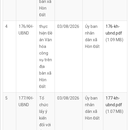
bàn xã
Hòn
Đất
4
176/KH-
thực
03/08/2026
Ủy ban
176-kh-
UBND
hiện Đề
nhân
ubnd.pdf
án Văn
dân xã
(1.09 MB)
hóa
Hòn Đất
công
vụ trên
địa
bàn xã
Hòn
Đất
5
177/KH-
Tổ
03/08/2026
Ủy ban
177-kh-
UBND
chức
nhân
ubnd.pdf
lấy ý
dân xã
(1.07 MB)
kiến
Hòn Đất
đối với