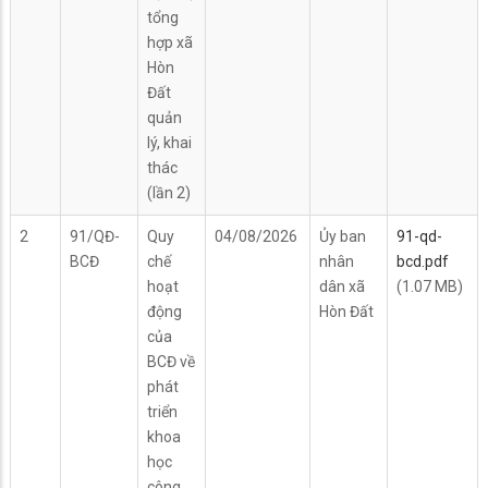
tổng
hợp xã
Hòn
Đất
quản
lý, khai
thác
(lần 2)
2
91/QĐ-
Quy
04/08/2026
Ủy ban
91-qd-
BCĐ
chế
nhân
bcd.pdf
hoạt
dân xã
(1.07 MB)
động
Hòn Đất
của
BCĐ về
phát
triển
khoa
học
công