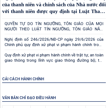
của thanh niên và chính sách của Nhà nước đối
với thanh niên được quy định tại Luật Thanh
niên năm 2020 (sửa đổi, bổ sung năm 2025)
QUYỀN TỰ DO TÍN NGƯỠNG, TÔN GIÁO CỦA MỌI
NGƯỜI THEO LUẬT TÍN NGƯỠNG, TÔN GIÁO NĂM
2016
Nghị định số 246/2026/NĐ-CP ngày 29/6/2026 của
Chính phủ quy định xử phạt vi phạm hành chính trong
lĩnh vực thủy sản có hiệu lực từ ngày 18/8/2026 (05
Quy định xử phạt vi phạm hành chính về trật tự, an toàn
điểm mới về mức phạt)
giao thông trong lĩnh vực giao thông đường bộ; trừ
điểm, phục hồi điểm giấy phép lái xe có hiệu lực từ
ngày 15/8/2026
CẢI CÁCH HÀNH CHÍNH
VĂN BẢN CHỈ ĐẠO ĐIỀU HÀNH