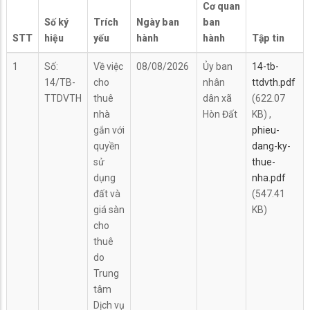
Cơ quan
Số ký
Trích
Ngày ban
ban
STT
hiệu
yếu
hành
hành
Tập tin
1
Số:
Về việc
08/08/2026
Ủy ban
14-tb-
14/TB-
cho
nhân
ttdvth.pdf
TTDVTH
thuê
dân xã
(622.07
nhà
Hòn Đất
KB)
,
gắn với
phieu-
quyền
dang-ky-
sử
thue-
dụng
nha.pdf
đất và
(547.41
giá sàn
KB)
cho
thuê
do
Trung
tâm
Dịch vụ