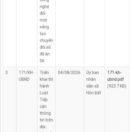
nghệ
đổi
mới
sáng
tạo
chuyển
đổi số
đề án
06
3
171/KH-
Triển
04/08/2026
Ủy ban
171-kh-
UBND
khai thi
nhân
ubnd.pdf
hành
dân xã
(923.7 KB)
Luật
Hòn Đất
Tiếp
cận
thông
tin trên
địa