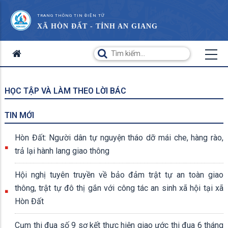
TRANG THÔNG TIN ĐIỆN TỬ
XÃ HÒN ĐẤT - TỈNH AN GIANG
HỌC TẬP VÀ LÀM THEO LỜI BÁC
TIN MỚI
Hòn Đất: Người dân tự nguyện tháo dỡ mái che, hàng rào,
trả lại hành lang giao thông
Hội nghị tuyên truyền về bảo đảm trật tự an toàn giao
thông, trật tự đô thị gắn với công tác an sinh xã hội tại xã
Hòn Đất
Cụm thi đua số 9 sơ kết thực hiện giao ước thi đua 6 tháng