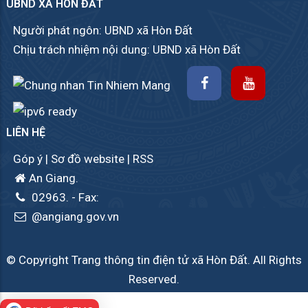
UBND XÃ HÒN ĐẤT
Người phát ngôn: UBND xã Hòn Đất
Chịu trách nhiệm nội dung: UBND xã Hòn Đất
LIÊN HỆ
Góp ý
|
Sơ đồ website
|
RSS
An Giang.
02963.
- Fax:
@angiang.gov.vn
© Copyright Trang thông tin điện tử xã Hòn Đất. All Rights
Reserved.