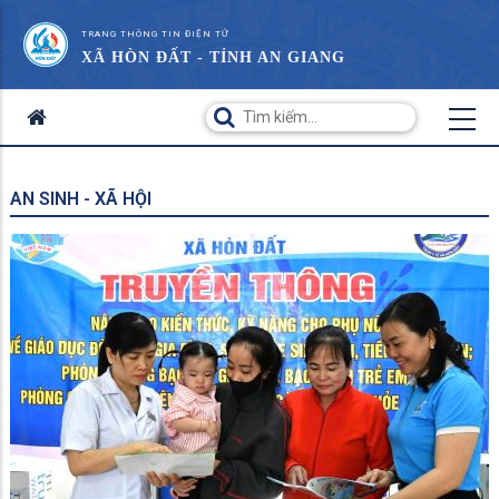
TRANG THÔNG TIN ĐIỆN TỬ
XÃ HÒN ĐẤT - TỈNH AN GIANG
AN SINH - XÃ HỘI