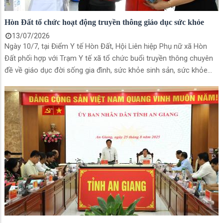
Hòn Đất tổ chức hoạt động truyền thông giáo dục sức khỏe
13/07/2026
Ngày 10/7, tại Điểm Y tế Hòn Đất, Hội Liên hiệp Phụ nữ xã Hòn
Đất phối hợp với Trạm Y tế xã tổ chức buổi truyền thông chuyên
đề về giáo dục đời sống gia đình, sức khỏe sinh sản, sức khỏe
tiền hôn nhân; phòng, chống bạo lực gia đình; phòng, chống bạo
hành trẻ em; phòng, chống bệnh tật và hướng dẫn cài đặt, sử
dụng ứng dụng Sổ sức khỏe điện tử cho 50 hội viên, phụ nữ và
Nhân dân trên địa bàn xã.