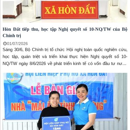
mưu, giúp việc Đảng ủy, Trung tâm Chính trị xã; thành viên các
ban chỉ đạo; bí thư các chi bộ, đảng bộ trực thuộc Đảng ủy xã
Hòn Đất tiếp thu, học tập Nghị quyết số 10-NQ/TW của Bộ
Chính trị
01/07/2026
Sáng 30/6, Bộ Chính trị tổ chức Hội nghị toàn quốc nghiên cứu,
học tập, quán triệt và triển khai thực hiện Nghị quyết số 10-
NQ/TW ngày 8/6/2026 về phát triển kinh tế có vốn đầu tư nước
ngoài. Hội nghị được kết nối trực tuyến đến gần 35.000 điểm cầu
trên cả nước với khoảng 2,1 triệu đại biểu tham dự.