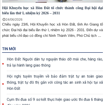
Đảng ủy.
Hội Khuyến học xã Hòn Đất tổ chức thành công Đại hội đại
biểu lần thứ I, nhiệm kỳ 2026 – 2031
24/06/2026
Chiều ngày 23/6, Hội Khuyến học xã Hòn Đất, tỉnh An Giang tổ
chức Đại hội đại biểu lần thứ I, nhiệm kỳ 2026 - 2031. Đến dự và
phát biểu chỉ đạo có đồng chí Ninh Thành Viên, Phó Chủ tịch Hội
khuyến học tỉnh An Giang; đồng chí Dương Minh Tâm – Bí thư
Đảng ủy xã Hòn Đất; đồng chí Vũ Quốc Lập – Phó Chủ tịch Hội
TIN MỚI
đồng nhân dân xã; đồng chí Đào Thị Thu Huyền – Phó Chủ tịch
UBND xã Hòn Đất; Ban thường trực Ủy ban MTTQ Việt Nam xã
Hòn Đất: Người dân tự nguyện tháo dỡ mái che, hàng rào,
Hòn Đất; đồng chí Nguyễn Trọng Tuynh – Phó Chủ nhiệm Ủy ban
trả lại hành lang giao thông
Kiểm tra Đảng ủy xã; đồng chí Trần Thị Ngọc Trầm – Giám đốc
Trung tâm Chính trị xã; đại diện các cơ quan, ban ngành, đoàn
Hội nghị tuyên truyền về bảo đảm trật tự an toàn giao
thể; cùng 70 đại biểu chính thức tham dự đại hội.
thông, trật tự đô thị gắn với công tác an sinh xã hội tại xã
Hòn Đất
Cụm thi đua số 9 sơ kết thực hiện giao ước thi đua 6 tháng