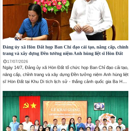
Đảng ủy xã Hòn Đất họp Ban Chỉ đạo cải tạo, nâng cấp, chỉnh
trang và xây dựng Đền tưởng niệm Anh hùng liệt sĩ Hòn Đất
17/07/2026
Ngày 14/7, Đảng ủy xã Hòn Đất tổ chức họp Ban Chỉ đạo cải tạo,
nâng cấp, chỉnh trang và xây dựng Đền tưởng niệm Anh hùng liệt
sĩ Hòn Đất tại Khu Di tích lịch sử - thắng cảnh quốc gia Ba Hòn.
Đồng chí Dương Minh Tâm, Bí thư Đảng ủy xã, Trưởng Ban Chỉ
đạo chủ trì hội nghị. Đến dự có đồng chí Nguyễn Văn Phương,
Phó Trưởng phòng Quản lý Văn hóa, Sở Văn hóa và Thể thao tỉnh
An Giang; đồng chí Phạm Thu Thủy, Phó Bí thư Đảng ủy, Chủ
tịch UBND xã; các thành viên Ban Chỉ đạo cùng lãnh đạo Trung
tâm Phục vụ hành chính công, Trung tâm Dịch vụ tổng hợp xã,
Ban Chỉ huy quân sự xã, Công an xã.