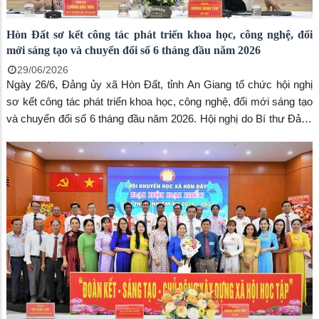
Hòn Đất sơ kết công tác phát triển khoa học, công nghệ, đổi
mới sáng tạo và chuyển đổi số 6 tháng đầu năm 2026
29/06/2026
Ngày 26/6, Đảng ủy xã Hòn Đất, tỉnh An Giang tổ chức hội nghị
sơ kết công tác phát triển khoa học, công nghệ, đổi mới sáng tạo
và chuyển đổi số 6 tháng đầu năm 2026. Hội nghị do Bí thư Đảng
ủy Dương Minh Tâm chủ trì. Cùng tham dự có đồng chí Lương
Đắc Hòa – Phó Bí thư thường trực đảng ủy, Chủ tịch HĐND xã;
Thường trực HĐND xã; Thường trực UBND xã; Các đồng chí Ủy
viên Ban Chấp hành Đảng bộ; Ban thường trực Ủy ban MTTQ
Việt Nam xã; các đồng chí thành viên tổ giúp việc Ban chỉ đạo xã
về phát triển khoa học, công nghệ, đổi mới sáng tạo, chuyển đổi
số; đại diện Ban xây dựng Đảng, Ủy ban kiểm tra Đảng ủy, Trung
tâm Chính trị, Văn phòng Đảng ủy, Văn phòng HĐND & UBND,
Phòng Kinh tế, Phòng Văn hóa - Xã hội, Trung tâm Phục vụ hành
chính công, Trung tâm Dịch vụ tổng hợp, Trạm Y tế, Công an xã,
Ban chỉ huy quân sự xã, Bí thư các chi bộ đảng bộ trực thuộc