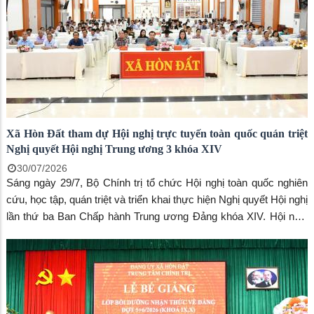
Xã Hòn Đất tham dự Hội nghị trực tuyến toàn quốc quán triệt
Nghị quyết Hội nghị Trung ương 3 khóa XIV
30/07/2026
Sáng ngày 29/7, Bộ Chính trị tổ chức Hội nghị toàn quốc nghiên
cứu, học tập, quán triệt và triển khai thực hiện Nghị quyết Hội nghị
lần thứ ba Ban Chấp hành Trung ương Đảng khóa XIV. Hội nghị
được tổ chức theo hình thức trực tiếp kết hợp trực tuyến, kết nối
từ điểm cầu trung tâm tại Hội trường Diên Hồng, Nhà Quốc hội
đến các điểm cầu ở các ban, bộ, ngành, cơ quan Trung ương,
các địa phương, cơ quan, đơn vị.