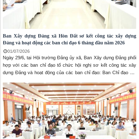
Ban Xây dựng Đảng xã Hòn Đất sơ kết công tác xây dựng
Đảng và hoạt động các ban chỉ đạo 6 tháng đầu năm 2026
01/07/2026
Ngày 29/6, tại Hội trường Đảng ủy xã, Ban Xây dựng Đảng phối
hợp với các ban chỉ đạo tổ chức hội nghị sơ kết công tác xây
dựng Đảng và hoạt động của các ban chỉ đạo: Ban Chỉ đạo 35,
công tác tôn giáo, thực hiện Quy chế dân chủ ở cơ sở, phong
trào thi đua “Dân vận khéo” 6 tháng đầu năm 2026. Đến dự có
đồng chí Dương Minh Tâm – Bí thư Đảng ủy xã Hòn Đất; đồng
chí Lương Đắc Hòa – Phó Bí thư Thường trực Đảng ủy xã Hòn
Đất, Chủ tịch Hội đồng nhân dân xã; đồng chí Phạm Thu Thủy –
Phó Bí thư Đảng ủy, Chủ tịch UBND xã Hòn Đất; đồng chí Võ
Minh Thêm – Ủy viên Ban Thường vụ, Trưởng Ban Xây dựng
Đảng Đảng ủy xã. Cùng tham dự có đại diện các cơ quan tham