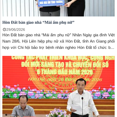
Hòn Đất bàn giao nhà “Mái ấm phụ nữ”
29/06/2026
Hòn Đất bàn giao nhà “Mái ấm phụ nữ” Nhân Ngày gia đình Việt
Nam 28/6, Hội Liên hiệp phụ nữ xã Hòn Đất, tỉnh An Giang phối
hợp với Chi hội bảo trợ bệnh nhân nghèo Hòn Đất tổ chức bàn
giao nhà “Mái ấm tình thương” cho gia đình chị Võ Thị Nhung, ấp
Bến Đá.