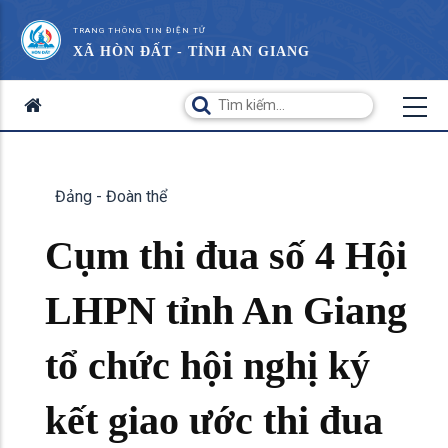
TRANG THÔNG TIN ĐIỆN TỬ
XÃ HÒN ĐẤT - TỈNH AN GIANG
Đảng - Đoàn thể
Cụm thi đua số 4 Hội
LHPN tỉnh An Giang
tổ chức hội nghị ký
kết giao ước thi đua