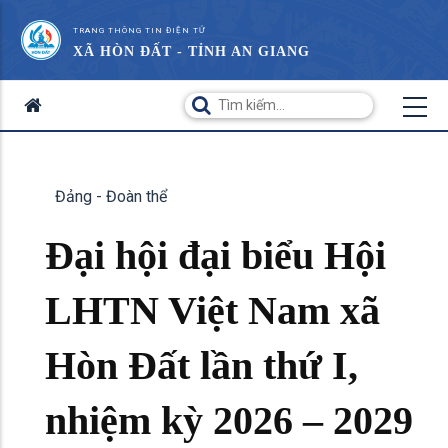
TRANG THÔNG TIN ĐIỆN TỬ
XÃ HÒN ĐẤT - TỈNH AN GIANG
Đảng - Đoàn thể
Đại hội đại biểu Hội
LHTN Việt Nam xã
Hòn Đất lần thứ I,
nhiệm kỳ 2026 – 2029