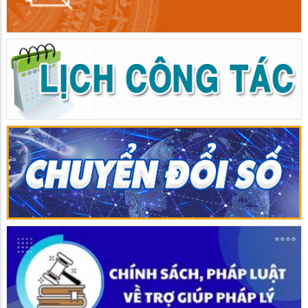
Hòn Đất bàn giao nhà “Mái ấm phụ nữ”
29/06/2026
Hòn Đất bàn giao nhà “Mái ấm phụ nữ” Nhân Ngày gia đình Việt
Nam 28/6, Hội Liên hiệp phụ nữ xã Hòn Đất, tỉnh An Giang phối
hợp với Chi hội bảo trợ bệnh nhân nghèo Hòn Đất tổ chức bàn
giao nhà “Mái ấm tình thương” cho gia đình chị Võ Thị Nhung, ấp
Bến Đá.
Hòn Đất sơ kết công tác phát triển khoa học, công nghệ, đổi