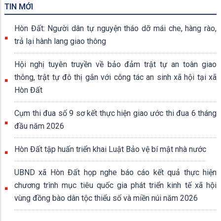
Hòn Đất khen thưởng 3 tập thể, 21 cá nhân trong Cuộc thi
chính luận về bảo vệ nền tảng tư tưởng của Đảng
02/07/2026
Sáng 2/7, Đảng ủy xã Hòn Đất, tỉnh An Giang tổ chức hội nghị
công bố quyết định khen thưởng 3 tập thể và 21 cá nhân đạt
thành tích xuất sắc trong Cuộc thi chính luận về bảo vệ nền tảng
tư tưởng của Đảng năm 2026.