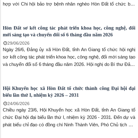
Hòn Đất 38 học viên tham gia lớp bồi dưỡng lý luận chính trị
dành cho đảng viên mới
09/07/2026
Sáng ngày 6/7, Trung tâm Chính trị xã Hòn Đất, tỉnh An Giang đã
khai giảng lớp bồi dưỡng lý luận chính trị dành cho đảng viên mới
đợt 2, khóa III, năm 2026. Tham gia lớp bồi dưỡng có 38 học viên
đến từ 5 đảng bộ xã: Hòn Đất, Sơn Kiên, Mỹ Thuận, Bình Sơn và
Bình Giang.