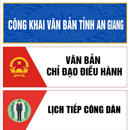
Ban Xây dựng Đảng xã Hòn Đất sơ kết công tác xây dựng
Đảng và hoạt động các ban chỉ đạo 6 tháng đầu năm 2026
01/07/2026
Ngày 29/6, tại Hội trường Đảng ủy xã, Ban Xây dựng Đảng phối
hợp với các ban chỉ đạo tổ chức hội nghị sơ kết công tác xây
dựng Đảng và hoạt động của các ban chỉ đạo: Ban Chỉ đạo 35,
công tác tôn giáo, thực hiện Quy chế dân chủ ở cơ sở, phong
trào thi đua “Dân vận khéo” 6 tháng đầu năm 2026. Đến dự có
đồng chí Dương Minh Tâm – Bí thư Đảng ủy xã Hòn Đất; đồng
chí Lương Đắc Hòa – Phó Bí thư Thường trực Đảng ủy xã Hòn
Đất, Chủ tịch Hội đồng nhân dân xã; đồng chí Phạm Thu Thủy –
Phó Bí thư Đảng ủy, Chủ tịch UBND xã Hòn Đất; đồng chí Võ
Minh Thêm – Ủy viên Ban Thường vụ, Trưởng Ban Xây dựng
Đảng Đảng ủy xã. Cùng tham dự có đại diện các cơ quan tham
mưu, giúp việc Đảng ủy, Trung tâm Chính trị xã; thành viên các
ban chỉ đạo; bí thư các chi bộ, đảng bộ trực thuộc Đảng ủy xã