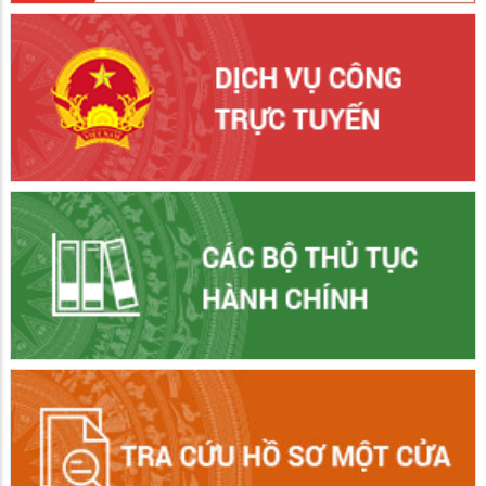
Hòn Đất tiếp thu, học tập Nghị quyết số 10-NQ/TW của Bộ
Chính trị
01/07/2026
Sáng 30/6, Bộ Chính trị tổ chức Hội nghị toàn quốc nghiên cứu,
học tập, quán triệt và triển khai thực hiện Nghị quyết số 10-
NQ/TW ngày 8/6/2026 về phát triển kinh tế có vốn đầu tư nước
ngoài. Hội nghị được kết nối trực tuyến đến gần 35.000 điểm cầu
trên cả nước với khoảng 2,1 triệu đại biểu tham dự.