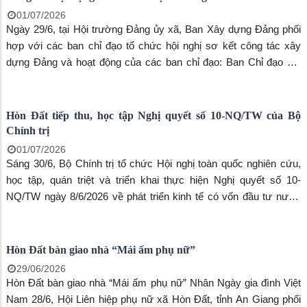
Đảng ủy xã Hòn Đất họp Ban Chỉ đạo cải tạo, nâng cấp, chỉnh
trang và xây dựng Đền tưởng niệm Anh hùng liệt sĩ Hòn Đất
17/07/2026
Ngày 14/7, Đảng ủy xã Hòn Đất tổ chức họp Ban Chỉ đạo cải tạo,
nâng cấp, chỉnh trang và xây dựng Đền tưởng niệm Anh hùng liệt
sĩ Hòn Đất tại Khu Di tích lịch sử - thắng cảnh quốc gia Ba Hòn.
Đồng chí Dương Minh Tâm, Bí thư Đảng ủy xã, Trưởng Ban Chỉ
đạo chủ trì hội nghị. Đến dự có đồng chí Nguyễn Văn Phương,
Phó Trưởng phòng Quản lý Văn hóa, Sở Văn hóa và Thể thao tỉnh
An Giang; đồng chí Phạm Thu Thủy, Phó Bí thư Đảng ủy, Chủ
tịch UBND xã; các thành viên Ban Chỉ đạo cùng lãnh đạo Trung
tâm Phục vụ hành chính công, Trung tâm Dịch vụ tổng hợp xã,
Ban Chỉ huy quân sự xã, Công an xã.