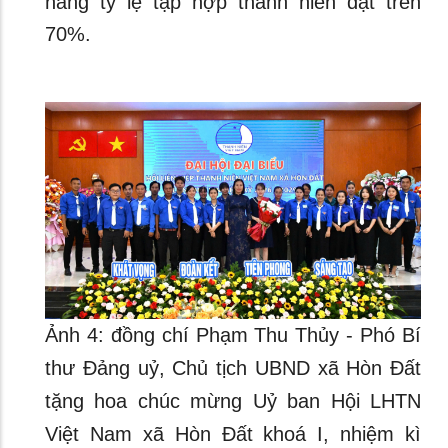
nâng tỷ lệ tập hợp thanh niên đạt trên
70%.
Ảnh 4: đồng chí Phạm Thu Thủy - Phó Bí
thư Đảng uỷ, Chủ tịch UBND xã Hòn Đất
tặng hoa chúc mừng Uỷ ban Hội LHTN
Việt Nam xã Hòn Đất khoá I, nhiệm kì