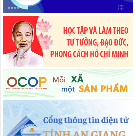
mới sáng tạo và chuyển đổi số 6 tháng đầu năm 2026
29/06/2026
Ngày 26/6, Đảng ủy xã Hòn Đất, tỉnh An Giang tổ chức hội nghị
sơ kết công tác phát triển khoa học, công nghệ, đổi mới sáng tạo
và chuyển đổi số 6 tháng đầu năm 2026. Hội nghị do Bí thư Đảng
ủy Dương Minh Tâm chủ trì. Cùng tham dự có đồng chí Lương
Đắc Hòa – Phó Bí thư thường trực đảng ủy, Chủ tịch HĐND xã;
Thường trực HĐND xã; Thường trực UBND xã; Các đồng chí Ủy
viên Ban Chấp hành Đảng bộ; Ban thường trực Ủy ban MTTQ
Việt Nam xã; các đồng chí thành viên tổ giúp việc Ban chỉ đạo xã
về phát triển khoa học, công nghệ, đổi mới sáng tạo, chuyển đổi
số; đại diện Ban xây dựng Đảng, Ủy ban kiểm tra Đảng ủy, Trung
tâm Chính trị, Văn phòng Đảng ủy, Văn phòng HĐND & UBND,
Phòng Kinh tế, Phòng Văn hóa - Xã hội, Trung tâm Phục vụ hành
chính công, Trung tâm Dịch vụ tổng hợp, Trạm Y tế, Công an xã,
Ban chỉ huy quân sự xã, Bí thư các chi bộ đảng bộ trực thuộc
Đảng ủy.
Hội Khuyến học xã Hòn Đất tổ chức thành công Đại hội đại
biểu lần thứ I, nhiệm kỳ 2026 – 2031