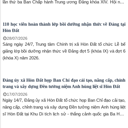
Xã Hòn Đất tham dự Hội nghị trực tuyến toàn quốc quán triệt
Nghị quyết Hội nghị Trung ương 3 khóa XIV
30/07/2026
Sáng ngày 29/7, Bộ Chính trị tổ chức Hội nghị toàn quốc nghiên
cứu, học tập, quán triệt và triển khai thực hiện Nghị quyết Hội nghị
lần thứ ba Ban Chấp hành Trung ương Đảng khóa XIV. Hội nghị
được tổ chức theo hình thức trực tiếp kết hợp trực tuyến, kết nối
từ điểm cầu trung tâm tại Hội trường Diên Hồng, Nhà Quốc hội
đến các điểm cầu ở các ban, bộ, ngành, cơ quan Trung ương,
các địa phương, cơ quan, đơn vị.