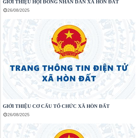
GIỚI THIỆU HỘI ĐỒNG NHÂN DÂN XÃ HÒN ĐẤT
26/08/2025
GIỚI THIỆU CƠ CẤU TỔ CHỨC XÃ HÒN ĐẤT
26/08/2025