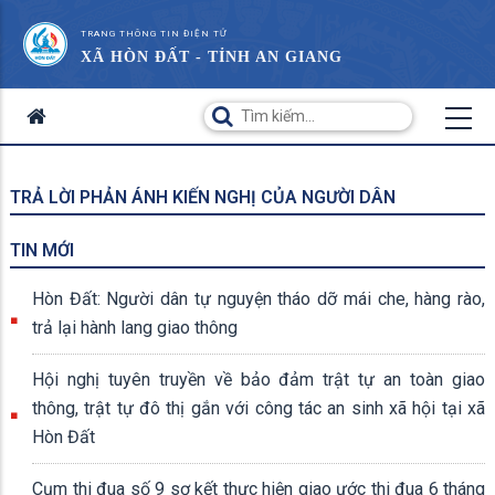
TRANG THÔNG TIN ĐIỆN TỬ
XÃ HÒN ĐẤT - TỈNH AN GIANG
TRẢ LỜI PHẢN ÁNH KIẾN NGHỊ CỦA NGƯỜI DÂN
TIN MỚI
Hòn Đất: Người dân tự nguyện tháo dỡ mái che, hàng rào,
trả lại hành lang giao thông
Hội nghị tuyên truyền về bảo đảm trật tự an toàn giao
thông, trật tự đô thị gắn với công tác an sinh xã hội tại xã
Hòn Đất
Cụm thi đua số 9 sơ kết thực hiện giao ước thi đua 6 tháng