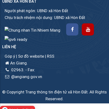
UBND XÃ HÒN ĐẤT
Người phát ngôn: UBND xã Hòn Đất
Chịu trách nhiệm nội dung: UBND xã Hòn Đất
LIÊN HỆ
Góp ý
|
Sơ đồ website
|
RSS
An Giang.
02963.
- Fax:
@angiang.gov.vn
© Copyright Trang thông tin điện tử xã Hòn Đất. All Rights
Reserved.