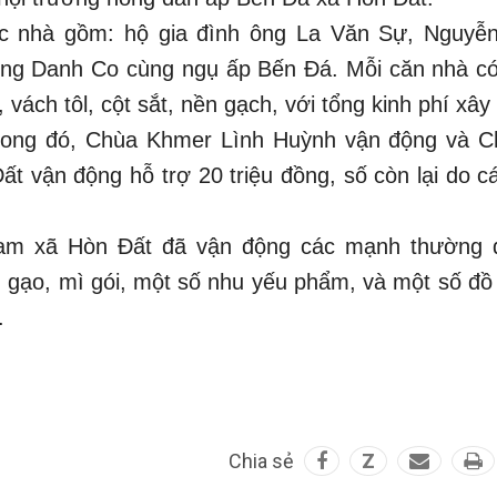
ợc nhà gồm: hộ gia đình ông La Văn Sự, Nguyễ
ng Danh Co cùng ngụ ấp Bến Đá. Mỗi căn nhà có
, vách tôl, cột sắt, nền gạch, với tổng kinh phí xâ
Trong đó, Chùa Khmer Lình Huỳnh vận động và Ch
t vận động hỗ trợ 20 triệu đồng, số còn lại do cá
am xã Hòn Đất đã vận động các mạnh thường 
 gạo, mì gói, một số nhu yếu phẩm, và một số đồ
.
Chia sẻ
Z