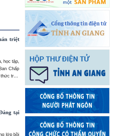
án triệt
, học tập,
a Ban Chấp
 thức trực
rường Diên
uan Trung
Đảng tại
ng lớp bồi