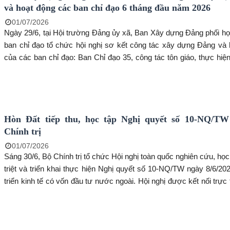
và hoạt động các ban chỉ đạo 6 tháng đầu năm 2026
01/07/2026
Ngày 29/6, tại Hội trường Đảng ủy xã, Ban Xây dựng Đảng phối h
ban chỉ đạo tổ chức hội nghị sơ kết công tác xây dựng Đảng và 
của các ban chỉ đạo: Ban Chỉ đạo 35, công tác tôn giáo, thực hi
dân chủ ở cơ sở, phong trào thi đua “Dân vận khéo” 6 tháng đầu
Đến dự có đồng chí Dương Minh Tâm – Bí thư Đảng ủy xã Hòn 
chí Lương Đắc Hòa – Phó Bí thư Thường trực Đảng ủy xã Hòn Đất,
Hội đồng nhân dân xã; đồng chí Phạm Thu Thủy – Phó Bí thư Đản
Hòn Đất tiếp thu, học tập Nghị quyết số 10-NQ/TW
tịch UBND xã Hòn Đất; đồng chí Võ Minh Thêm – Ủy viên Ban T
Chính trị
Trưởng Ban Xây dựng Đảng Đảng ủy xã. Cùng tham dự có đại di
quan tham mưu, giúp việc Đảng ủy, Trung tâm Chính trị xã; thàn
01/07/2026
ban chỉ đạo; bí thư các chi bộ, đảng bộ trực thuộc Đảng ủy xã
Sáng 30/6, Bộ Chính trị tổ chức Hội nghị toàn quốc nghiên cứu, học
triệt và triển khai thực hiện Nghị quyết số 10-NQ/TW ngày 8/6/20
triển kinh tế có vốn đầu tư nước ngoài. Hội nghị được kết nối trực
gần 35.000 điểm cầu trên cả nước với khoảng 2,1 triệu đại biểu th