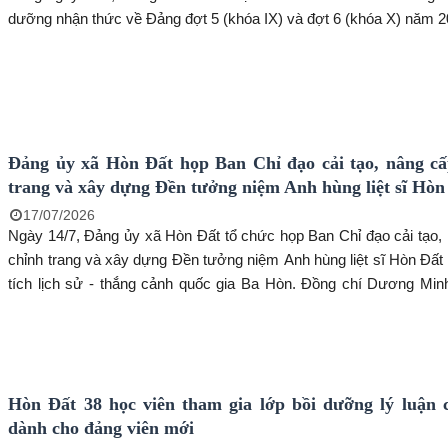
dưỡng nhận thức về Đảng đợt 5 (khóa IX) và đợt 6 (khóa X) năm 2
Đảng ủy xã Hòn Đất họp Ban Chỉ đạo cải tạo, nâng cấ
trang và xây dựng Đền tưởng niệm Anh hùng liệt sĩ Hòn
17/07/2026
Ngày 14/7, Đảng ủy xã Hòn Đất tổ chức họp Ban Chỉ đạo cải tạo,
chỉnh trang và xây dựng Đền tưởng niệm Anh hùng liệt sĩ Hòn Đất 
tích lịch sử - thắng cảnh quốc gia Ba Hòn. Đồng chí Dương Min
thư Đảng ủy xã, Trưởng Ban Chỉ đạo chủ trì hội nghị. Đến dự có
Nguyễn Văn Phương, Phó Trưởng phòng Quản lý Văn hóa, Sở V
Thể thao tỉnh An Giang; đồng chí Phạm Thu Thủy, Phó Bí thư Đản
tịch UBND xã; các thành viên Ban Chỉ đạo cùng lãnh đạo Trung t
Hòn Đất 38 học viên tham gia lớp bồi dưỡng lý luận c
hành chính công, Trung tâm Dịch vụ tổng hợp xã, Ban Chỉ huy qu
dành cho đảng viên mới
Công an xã.