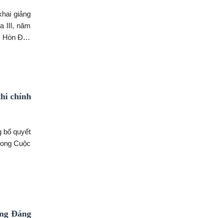
khai giảng
a III, năm
: Hòn Đất,
hi chính
g bố quyết
trong Cuộc
ựng Đảng