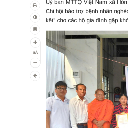
Uỷ ban MTTQ Việt Nam xã Hòn Đ
Chi hội bảo trợ bệnh nhân nghè
kết” cho các hộ gia đình gặp kh
aA