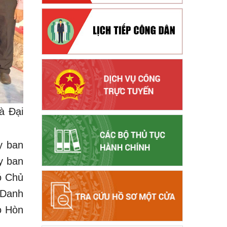
à Đại
y ban
y ban
ó Chủ
 Danh
o Hòn