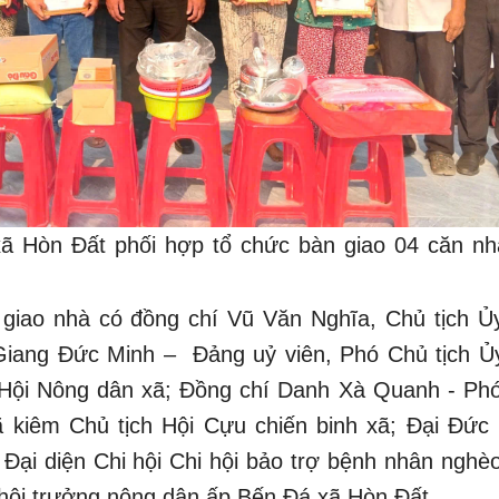
 Hòn Đất phối hợp tổ chức bàn giao 04 căn nh
 giao nhà có đồng chí Vũ Văn Nghĩa, Chủ tịch Ủ
iang Đức Minh – Đảng uỷ viên, Phó Chủ tịch Ủ
Hội Nông dân xã; Đồng chí Danh Xà Quanh - Ph
 kiêm Chủ tịch Hội Cựu chiến binh xã; Đại Đức
 Đại diện Chi hội Chi hội bảo trợ bệnh nhân nghè
i hội trưởng nông dân ấp Bến Đá xã Hòn Đất.