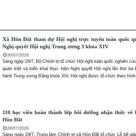
Xã Hòn Đất tham dự Hội nghị trực tuyến toàn quốc qu
Nghị quyết Hội nghị Trung ương 3 khóa XIV
30/07/2026
Sáng ngày 29/7, Bộ Chính trị tổ chức Hội nghị toàn quốc nghiên cứu
quán triệt và triển khai thực hiện Nghị quyết Hội nghị lần thứ b
hành Trung ương Đảng khóa XIV. Hội nghị được tổ chức theo hình
tiếp kết hợp trực tuyến, kết nối từ điểm cầu trung tâm tại Hội t
Hồng, Nhà Quốc hội đến các điểm cầu ở các ban, bộ, ngành, cơ q
ương, các địa phương, cơ quan, đơn vị.
110 học viên hoàn thành lớp bồi dưỡng nhận thức về 
Hòn Đất
28/07/2026
Sáng ngày 24/7, Trung tâm Chính trị xã Hòn Đất tổ chức Lễ bế giả