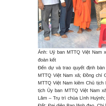
Ảnh: Uỷ ban MTTQ Việt Nam xã
đoàn kết
Đến dự và trao quyết định bàn
MTTQ Việt Nam xã; Đồng chí G
MTTQ Việt Nam kiêm Chủ tịch 
tịch Ủy ban MTTQ Việt Nam xã
Lâm – Trụ trì chùa Lình Huỳnh;
Đất; Đại diện Ban lãnh đạo, Ch