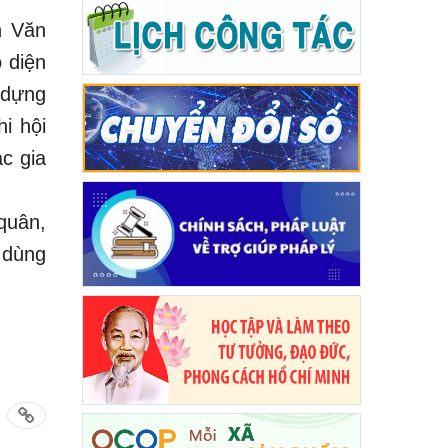
n Văn
 diện
y dựng
i hội
c gia
quân,
 dùng