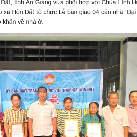
ất, tỉnh An Giang vừa phối hợp với Chùa Lình H
o xã Hòn Đất tổ chức Lễ bàn giao 04 căn nhà “Đại
ó khăn về nhà ở.