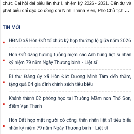
chức Đại hội đại biểu lần thứ I, nhiệm kỳ 2026 - 2031. Đến dự và
phát biểu chỉ đạo có đồng chí Ninh Thành Viên, Phó Chủ tịch Hội
khuyến học tỉnh An Giang; đồng chí Dương Minh Tâm – Bí thư
Đảng ủy xã Hòn Đất; đồng chí Vũ Quốc Lập – Phó Chủ tịch Hội
TIN MỚI
đồng nhân dân xã; đồng chí Đào Thị Thu Huyền – Phó Chủ tịch
UBND xã Hòn Đất; Ban thường trực Ủy ban MTTQ Việt Nam xã
HĐND xã Hòn Đất tổ chức kỳ họp thường lệ giữa năm 2026
Hòn Đất; đồng chí Nguyễn Trọng Tuynh – Phó Chủ nhiệm Ủy ban
Kiểm tra Đảng ủy xã; đồng chí Trần Thị Ngọc Trầm – Giám đốc
Hòn Đất dâng hương tưởng niệm các Anh hùng liệt sĩ nhân
Trung tâm Chính trị xã; đại diện các cơ quan, ban ngành, đoàn
kỷ niệm 79 năm Ngày Thương binh - Liệt sĩ
thể; cùng 70 đại biểu chính thức tham dự đại hội.
Bí thư Đảng ủy xã Hòn Đất Dương Minh Tâm đến thăm,
tặng quà 04 gia đình chính sách tiêu biểu
Khánh thành 02 phòng học tại Trường Mầm non Thổ Sơn,
điểm Vạn Thanh
Hòn Đất họp mặt người có công, thân nhân liệt sĩ tiêu biểu
nhân kỷ niệm 79 năm Ngày Thương binh - Liệt sĩ