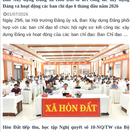
Đảng và hoạt động các ban chỉ đạo 6 tháng đầu năm 2026
01/07/2026
Ngày 29/6, tại Hội trường Đảng ủy xã, Ban Xây dựng Đảng phối
hợp với các ban chỉ đạo tổ chức hội nghị sơ kết công tác xây
dựng Đảng và hoạt động của các ban chỉ đạo: Ban Chỉ đạo 35,
công tác tôn giáo, thực hiện Quy chế dân chủ ở cơ sở, phong
trào thi đua “Dân vận khéo” 6 tháng đầu năm 2026. Đến dự có
đồng chí Dương Minh Tâm – Bí thư Đảng ủy xã Hòn Đất; đồng
chí Lương Đắc Hòa – Phó Bí thư Thường trực Đảng ủy xã Hòn
Đất, Chủ tịch Hội đồng nhân dân xã; đồng chí Phạm Thu Thủy –
Phó Bí thư Đảng ủy, Chủ tịch UBND xã Hòn Đất; đồng chí Võ
Minh Thêm – Ủy viên Ban Thường vụ, Trưởng Ban Xây dựng
Đảng Đảng ủy xã. Cùng tham dự có đại diện các cơ quan tham
mưu, giúp việc Đảng ủy, Trung tâm Chính trị xã; thành viên các
ban chỉ đạo; bí thư các chi bộ, đảng bộ trực thuộc Đảng ủy xã
Hòn Đất tiếp thu, học tập Nghị quyết số 10-NQ/TW của Bộ