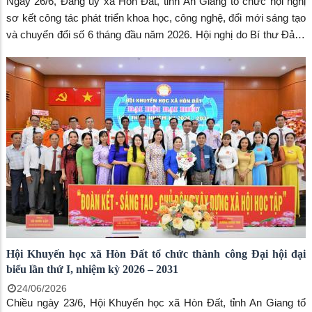
Ngày 26/6, Đảng ủy xã Hòn Đất, tỉnh An Giang tổ chức hội nghị
sơ kết công tác phát triển khoa học, công nghệ, đổi mới sáng tạo
và chuyển đổi số 6 tháng đầu năm 2026. Hội nghị do Bí thư Đảng
ủy Dương Minh Tâm chủ trì. Cùng tham dự có đồng chí Lương
Đắc Hòa – Phó Bí thư thường trực đảng ủy, Chủ tịch HĐND xã;
Thường trực HĐND xã; Thường trực UBND xã; Các đồng chí Ủy
viên Ban Chấp hành Đảng bộ; Ban thường trực Ủy ban MTTQ
Việt Nam xã; các đồng chí thành viên tổ giúp việc Ban chỉ đạo xã
về phát triển khoa học, công nghệ, đổi mới sáng tạo, chuyển đổi
số; đại diện Ban xây dựng Đảng, Ủy ban kiểm tra Đảng ủy, Trung
tâm Chính trị, Văn phòng Đảng ủy, Văn phòng HĐND & UBND,
Phòng Kinh tế, Phòng Văn hóa - Xã hội, Trung tâm Phục vụ hành
chính công, Trung tâm Dịch vụ tổng hợp, Trạm Y tế, Công an xã,
Ban chỉ huy quân sự xã, Bí thư các chi bộ đảng bộ trực thuộc
Đảng ủy.
Hội Khuyến học xã Hòn Đất tổ chức thành công Đại hội đại
biểu lần thứ I, nhiệm kỳ 2026 – 2031
24/06/2026
Chiều ngày 23/6, Hội Khuyến học xã Hòn Đất, tỉnh An Giang tổ