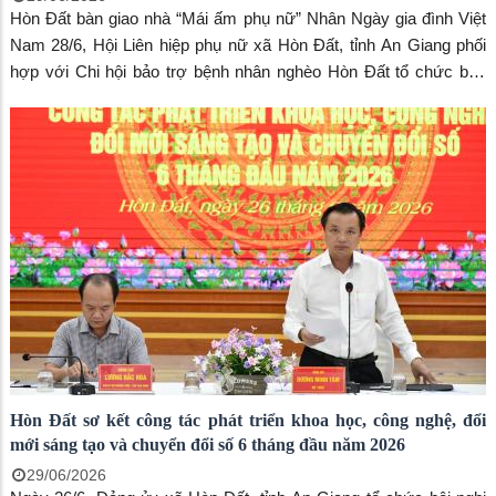
Hòn Đất bàn giao nhà “Mái ấm phụ nữ” Nhân Ngày gia đình Việt
Nam 28/6, Hội Liên hiệp phụ nữ xã Hòn Đất, tỉnh An Giang phối
hợp với Chi hội bảo trợ bệnh nhân nghèo Hòn Đất tổ chức bàn
giao nhà “Mái ấm tình thương” cho gia đình chị Võ Thị Nhung, ấp
Bến Đá.
Hòn Đất sơ kết công tác phát triển khoa học, công nghệ, đổi
mới sáng tạo và chuyển đổi số 6 tháng đầu năm 2026
29/06/2026