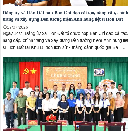
Đảng ủy xã Hòn Đất họp Ban Chỉ đạo cải tạo, nâng cấp, chỉnh
trang và xây dựng Đền tưởng niệm Anh hùng liệt sĩ Hòn Đất
17/07/2026
Ngày 14/7, Đảng ủy xã Hòn Đất tổ chức họp Ban Chỉ đạo cải tạo,
nâng cấp, chỉnh trang và xây dựng Đền tưởng niệm Anh hùng liệt
sĩ Hòn Đất tại Khu Di tích lịch sử - thắng cảnh quốc gia Ba Hòn.
Đồng chí Dương Minh Tâm, Bí thư Đảng ủy xã, Trưởng Ban Chỉ
đạo chủ trì hội nghị. Đến dự có đồng chí Nguyễn Văn Phương,
Phó Trưởng phòng Quản lý Văn hóa, Sở Văn hóa và Thể thao tỉnh
An Giang; đồng chí Phạm Thu Thủy, Phó Bí thư Đảng ủy, Chủ
tịch UBND xã; các thành viên Ban Chỉ đạo cùng lãnh đạo Trung
tâm Phục vụ hành chính công, Trung tâm Dịch vụ tổng hợp xã,
Ban Chỉ huy quân sự xã, Công an xã.