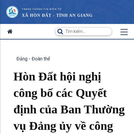
TRANG THÔNG TIN ĐIỆN TỬ
XÃ HÒN ĐẤT - TỈNH AN GIANG
Đảng - Đoàn thể
Hòn Đất hội nghị
công bố các Quyết
định của Ban Thường
vụ Đảng ủy về công