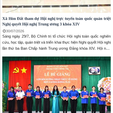
Xã Hòn Đất tham dự Hội nghị trực tuyến toàn quốc quán triệt
Nghị quyết Hội nghị Trung ương 3 khóa XIV
30/07/2026
Sáng ngày 29/7, Bộ Chính trị tổ chức Hội nghị toàn quốc nghiên
cứu, học tập, quán triệt và triển khai thực hiện Nghị quyết Hội nghị
lần thứ ba Ban Chấp hành Trung ương Đảng khóa XIV. Hội nghị
được tổ chức theo hình thức trực tiếp kết hợp trực tuyến, kết nối
từ điểm cầu trung tâm tại Hội trường Diên Hồng, Nhà Quốc hội
đến các điểm cầu ở các ban, bộ, ngành, cơ quan Trung ương,
các địa phương, cơ quan, đơn vị.