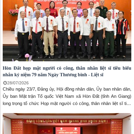
Trần Chí Dũng - Chủ tịch Liên hiệp các tổ chức Hữu nghị tỉnh An
Giang; ông Tô Văn Dân - Phó Chủ tịch Liên hiệp các tổ chức Hữu
nghị tỉnh An Giang; ông Nguyễn Ngọc Ánh - Đại diện Tổ chức
Associazione ACTI Espérance tại Việt Nam; ông Huỳnh Ngọc
Bảo - Phó Chủ tịch Hội Hữu nghị Việt Nam - Thụy Sĩ tỉnh An
Giang.
Hòn Đất họp mặt người có công, thân nhân liệt sĩ tiêu biểu
nhân kỷ niệm 79 năm Ngày Thương binh - Liệt sĩ
28/07/2026
Chiều ngày 23/7, Đảng ủy, Hội đồng nhân dân, Ủy ban nhân dân,
Ủy ban Mặt trận Tổ quốc Việt Nam xã Hòn Đất (tỉnh An Giang)
long trọng tổ chức Họp mặt người có công, thân nhân liệt sĩ tiêu
biểu nhân kỷ niệm 79 năm Ngày Thương binh - Liệt sĩ (27/7/1947
- 27/7/2026).