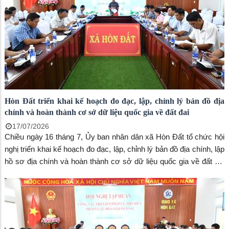
Hòn Đất triển khai kế hoạch đo đạc, lập, chỉnh lý bản đồ địa
chính và hoàn thành cơ sở dữ liệu quốc gia về đất đai
17/07/2026
Chiều ngày 16 tháng 7, Ủy ban nhân dân xã Hòn Đất tổ chức hội
nghị triển khai kế hoạch đo đạc, lập, chỉnh lý bản đồ địa chính, lập
hồ sơ địa chính và hoàn thành cơ sở dữ liệu quốc gia về đất đai
trên địa bàn xã. Đồng chí Vũ Đức Thiện, Phó Chủ tịch UBND xã,
Trưởng Ban Chỉ đạo chủ trì hội nghị. Tham dự có các thành viên
Ban Chỉ đạo và Tổ công tác thực hiện nhiệm vụ.