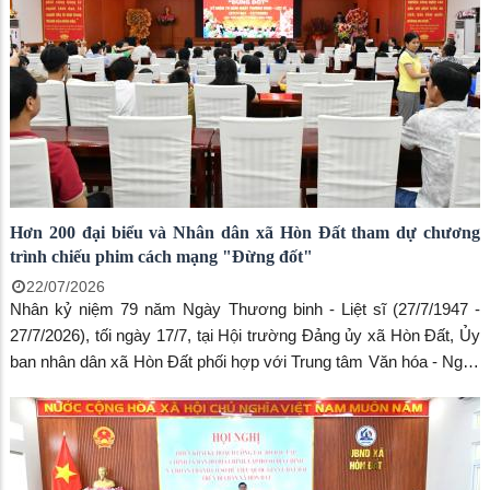
Hơn 200 đại biểu và Nhân dân xã Hòn Đất tham dự chương
trình chiếu phim cách mạng "Đừng đốt"
22/07/2026
Nhân kỷ niệm 79 năm Ngày Thương binh - Liệt sĩ (27/7/1947 -
27/7/2026), tối ngày 17/7, tại Hội trường Đảng ủy xã Hòn Đất, Ủy
ban nhân dân xã Hòn Đất phối hợp với Trung tâm Văn hóa - Nghệ
thuật tỉnh An Giang tổ chức chương trình chiếu phim cách mạng
"Đừng đốt", thu hút hơn 200 cán bộ, công chức, viên chức, đoàn
viên, hội viên và Nhân dân trên địa bàn đến xem.