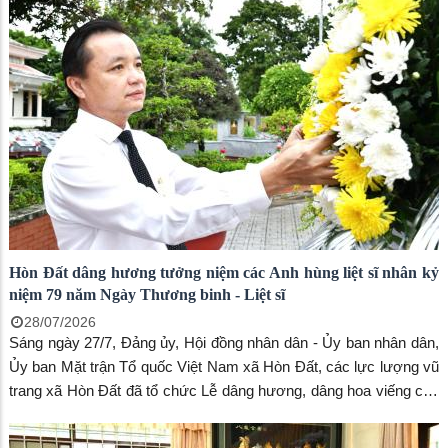
ngân sách nhà nước 6 tháng đầu năm và đề ra các nhiệm vụ, giải
pháp trọng tâm cho 6 tháng cuối năm. Kỳ họp do Thường trực
HĐND xã chủ trì.
Hòn Đất dâng hương tưởng niệm các Anh hùng liệt sĩ nhân kỷ
niệm 79 năm Ngày Thương binh - Liệt sĩ
28/07/2026
Sáng ngày 27/7, Đảng ủy, Hội đồng nhân dân - Ủy ban nhân dân,
Ủy ban Mặt trận Tổ quốc Việt Nam xã Hòn Đất, các lực lượng vũ
trang xã Hòn Đất đã tổ chức Lễ dâng hương, dâng hoa viếng các
Anh hùng liệt sĩ tại Nghĩa trang Liệt sĩ Hòn Đất, nhân kỷ niệm 79
năm Ngày Thương binh - Liệt sĩ (27/7/1947 - 27/7/2026).