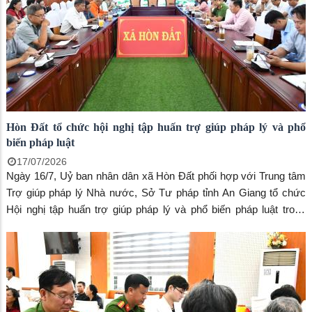
Hòn Đất tổ chức hội nghị tập huấn trợ giúp pháp lý và phổ
biến pháp luật
17/07/2026
Ngày 16/7, Uỷ ban nhân dân xã Hòn Đất phối hợp với Trung tâm
Trợ giúp pháp lý Nhà nước, Sở Tư pháp tỉnh An Giang tổ chức
Hội nghị tập huấn trợ giúp pháp lý và phổ biến pháp luật trong
Chương trình mục tiêu quốc gia xây dựng nông thôn mới, giảm
nghèo bền vững và phát triển kinh tế - xã hội vùng đồng bào dân
tộc thiểu số, miền núi giai đoạn 2025 – 2030; đồng thời triển khai
các nội dung của Dự án 8 thuộc Chương trình mục tiêu quốc gia
phòng, chống ma túy đến năm 2030.