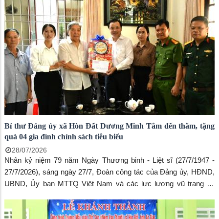
Bí thư Đảng ủy xã Hòn Đất Dương Minh Tâm đến thăm, tặng
quà 04 gia đình chính sách tiêu biểu
28/07/2026
Nhân kỷ niệm 79 năm Ngày Thương binh - Liệt sĩ (27/7/1947 -
27/7/2026), sáng ngày 27/7, Đoàn công tác của Đảng ủy, HĐND,
UBND, Ủy ban MTTQ Việt Nam và các lực lượng vũ trang xã
Hòn Đất do đồng chí Dương Minh Tâm - Bí thư Đảng ủy xã làm
Trưởng đoàn đã đến thăm, tặng quà 04 gia đình chính sách tiêu
biểu tại các ấp Tri Tôn, Đường Hòn, Chòm Sao và Sơn Nam.