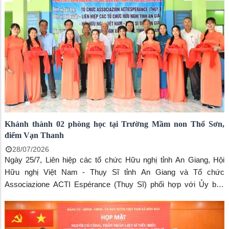
Khánh thành 02 phòng học tại Trường Mầm non Thổ Sơn,
điểm Vạn Thanh
28/07/2026
Ngày 25/7, Liên hiệp các tổ chức Hữu nghị tỉnh An Giang, Hội
Hữu nghị Việt Nam - Thụy Sĩ tỉnh An Giang và Tổ chức
Associazione ACTI Espérance (Thụy Sĩ) phối hợp với Ủy ban
nhân dân xã Hòn Đất tổ chức Lễ khánh thành và đưa vào sử
dụng công trình xây dựng mới 02 phòng học tại Trường Mầm non
Thổ Sơn, điểm Vạn Thanh, xã Hòn Đất. Đến dự buổi lễ có ông