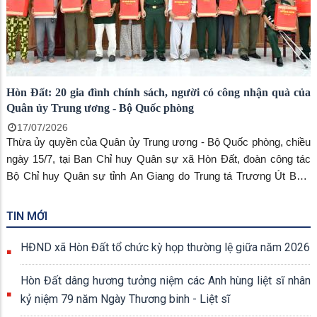
Hòn Đất: 20 gia đình chính sách, người có công nhận quà của
Quân ủy Trung ương - Bộ Quốc phòng
17/07/2026
Thừa ủy quyền của Quân ủy Trung ương - Bộ Quốc phòng, chiều
ngày 15/7, tại Ban Chỉ huy Quân sự xã Hòn Đất, đoàn công tác
Bộ Chỉ huy Quân sự tỉnh An Giang do Trung tá Trương Út Bắc,
Phó Chủ nhiệm Chính trị Bộ Chỉ huy Quân sự tỉnh làm trưởng
đoàn đã đến trao tặng quà cho 20 gia đình chính sách, người có
TIN MỚI
công trên địa bàn xã. Cùng tham dự có đồng chí Phạm Thu Thủy,
Phó Bí thư Đảng ủy, Chủ tịch Ủy ban nhân dân xã Hòn Đất.
HĐND xã Hòn Đất tổ chức kỳ họp thường lệ giữa năm 2026
Hòn Đất dâng hương tưởng niệm các Anh hùng liệt sĩ nhân
kỷ niệm 79 năm Ngày Thương binh - Liệt sĩ