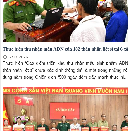
Thực hiện thu nhận mẫu ADN của 182 thân nhân liệt sĩ tại 6 xã
17/07/2026
Thực hiện “Cao điểm triển khai thu nhận mẫu sinh phẩm ADN
thân nhân liệt sĩ chưa xác định thông tin” là một trong những nội
dung nằm trong Chiến dịch “500 ngày đêm đẩy mạnh thực hiện
tìm kiếm, quy tập và xác định danh tính hài cốt liệt sĩ” đã và đang
được triển khai quyết liệt trên địa bàn tỉnh An Giang với tinh thần
trách nhiệm cao và sự vào cuộc đồng bộ của cả hệ thống chính
trị.