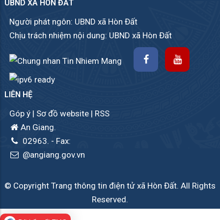
UBND XÃ HÒN ĐẤT
Người phát ngôn: UBND xã Hòn Đất
Chịu trách nhiệm nội dung: UBND xã Hòn Đất
LIÊN HỆ
Góp ý
|
Sơ đồ website
|
RSS
An Giang.
02963.
- Fax:
@angiang.gov.vn
© Copyright Trang thông tin điện tử xã Hòn Đất. All Rights
Reserved.