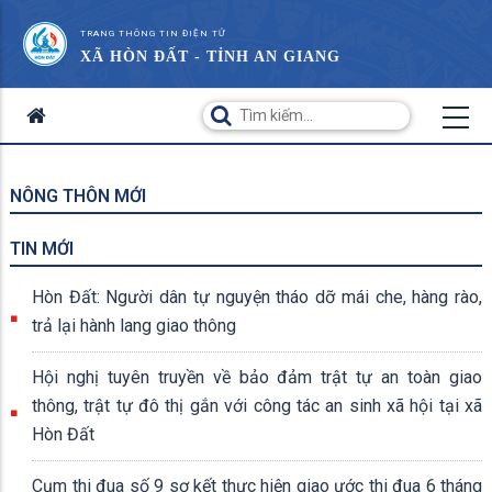
TRANG THÔNG TIN ĐIỆN TỬ
XÃ HÒN ĐẤT - TỈNH AN GIANG
NÔNG THÔN MỚI
TIN MỚI
Hòn Đất: Người dân tự nguyện tháo dỡ mái che, hàng rào,
trả lại hành lang giao thông
Hội nghị tuyên truyền về bảo đảm trật tự an toàn giao
thông, trật tự đô thị gắn với công tác an sinh xã hội tại xã
Hòn Đất
Cụm thi đua số 9 sơ kết thực hiện giao ước thi đua 6 tháng