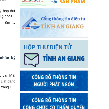
ỳ họp thứ
kỳ 2026 –
n nhiệm vụ
đầu năm và
Kỳ họp do
 nhân kỷ
Ủy ban Mặt
 Đất đã tổ
trang Liệt
/7/1947 -