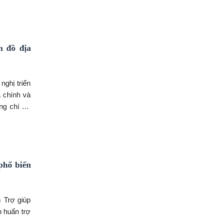
công chức,
n đồ địa
nghị triển
a chính và
ồng chí Vũ
hội nghị.
nhiệm vụ.
phổ biến
 Trợ giúp
p huấn trợ