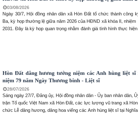
03/08/2026
Ngày 30/7, Hội đồng nhân dân xã Hòn Đất tổ chức thành công k
Ba, kỳ họp thường lệ giữa năm 2026 của HĐND xã khóa II, nhiệm 
2031. Đây là kỳ họp quan trọng nhằm đánh giá tình hình thực hiệ
phát triển kinh tế - xã hội, thu, chi ngân sách nhà nước 6 tháng 
đề ra các nhiệm vụ, giải pháp trọng tâm cho 6 tháng cuối năm. 
Thường trực HĐND xã chủ trì.
Hòn Đất dâng hương tưởng niệm các Anh hùng liệt sĩ
niệm 79 năm Ngày Thương binh - Liệt sĩ
28/07/2026
Sáng ngày 27/7, Đảng ủy, Hội đồng nhân dân - Ủy ban nhân dân, 
trận Tổ quốc Việt Nam xã Hòn Đất, các lực lượng vũ trang xã Hòn
chức Lễ dâng hương, dâng hoa viếng các Anh hùng liệt sĩ tại Nghĩa 
sĩ Hòn Đất, nhân kỷ niệm 79 năm Ngày Thương binh - Liệt sĩ (27
27/7/2026).