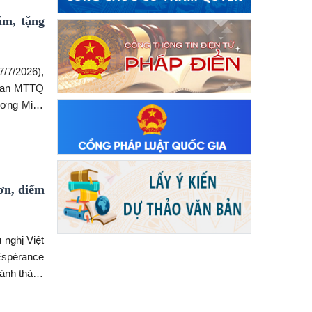
m, tặng
/7/2026),
 ban MTTQ
ương Minh
4 gia đình
à Sơn Nam.
ơn, điểm
 nghị Việt
Espérance
hánh thành
rường Mầm
 Trần Chí