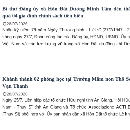
Bí thư Đảng ủy xã Hòn Đất Dương Minh Tâm đến thă
quà 04 gia đình chính sách tiêu biểu
28/07/2026
Nhân kỷ niệm 79 năm Ngày Thương binh - Liệt sĩ (27/7/1947 - 27
sáng ngày 27/7, Đoàn công tác của Đảng ủy, HĐND, UBND, Ủy
Việt Nam và các lực lượng vũ trang xã Hòn Đất do đồng chí D
Tâm - Bí thư Đảng ủy xã làm Trưởng đoàn đã đến thăm, tặng quà 0
chính sách tiêu biểu tại các ấp Tri Tôn, Đường Hòn, Chòm Sao v
Khánh thành 02 phòng học tại Trường Mầm non Thổ S
Vạn Thanh
28/07/2026
Ngày 25/7, Liên hiệp các tổ chức Hữu nghị tỉnh An Giang, Hội Hữu
Nam - Thụy Sĩ tỉnh An Giang và Tổ chức Associazione ACTI 
(Thụy Sĩ) phối hợp với Ủy ban nhân dân xã Hòn Đất tổ chức Lễ k
và đưa vào sử dụng công trình xây dựng mới 02 phòng học tại T
non Thổ Sơn, điểm Vạn Thanh, xã Hòn Đất. Đến dự buổi lễ có ông