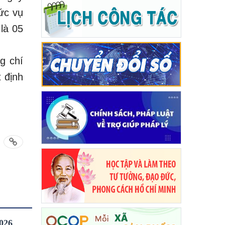
ức vụ
là 05
g chí
 định
026