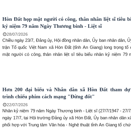
Dũng - Chủ tịch Liên hiệp các tổ chức Hữu nghị tỉnh An Giang; 
Dân - Phó Chủ tịch Liên hiệp các tổ chức Hữu nghị tỉnh An G
Hòn Đất họp mặt người có công, thân nhân liệt sĩ tiêu 
Nguyễn Ngọc Ánh - Đại diện Tổ chức Associazione ACTI Espérance
kỷ niệm 79 năm Ngày Thương binh - Liệt sĩ
Nam; ông Huỳnh Ngọc Bảo - Phó Chủ tịch Hội Hữu nghị Việt Nam 
tỉnh An Giang.
28/07/2026
Chiều ngày 23/7, Đảng ủy, Hội đồng nhân dân, Ủy ban nhân dân, 
trận Tổ quốc Việt Nam xã Hòn Đất (tỉnh An Giang) long trọng tổ
mặt người có công, thân nhân liệt sĩ tiêu biểu nhân kỷ niệm 79
Thương binh - Liệt sĩ (27/7/1947 - 27/7/2026).
Hơn 200 đại biểu và Nhân dân xã Hòn Đất tham dự
trình chiếu phim cách mạng "Đừng đốt"
22/07/2026
Nhân kỷ niệm 79 năm Ngày Thương binh - Liệt sĩ (27/7/1947 - 27/7/
ngày 17/7, tại Hội trường Đảng ủy xã Hòn Đất, Ủy ban nhân dân 
phối hợp với Trung tâm Văn hóa - Nghệ thuật tỉnh An Giang tổ c