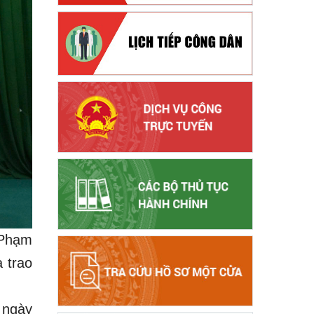
 Phạm
 trao
 ngày