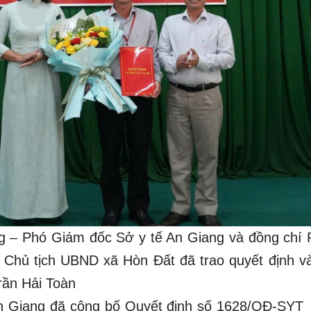
g – Phó Giám đốc Sở y tế An Giang và đồng chí
 Chủ tịch UBND xã Hòn Đất đã trao quyết định và
rần Hải Toàn
h An Giang đã công bố Quyết định số 1628/QĐ-SYT