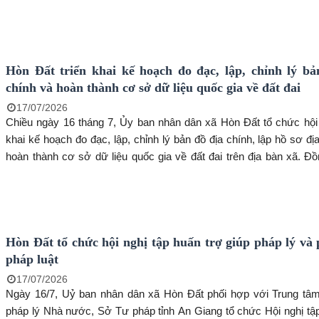
trình chiếu phim cách mạng "Đừng đốt", thu hút hơn 200 cán bộ, 
viên chức, đoàn viên, hội viên và Nhân dân trên địa bàn đến xem.
Hòn Đất triển khai kế hoạch đo đạc, lập, chỉnh lý bả
chính và hoàn thành cơ sở dữ liệu quốc gia về đất đai
17/07/2026
Chiều ngày 16 tháng 7, Ủy ban nhân dân xã Hòn Đất tổ chức hội 
khai kế hoạch đo đạc, lập, chỉnh lý bản đồ địa chính, lập hồ sơ đị
hoàn thành cơ sở dữ liệu quốc gia về đất đai trên địa bàn xã. Đ
Đức Thiện, Phó Chủ tịch UBND xã, Trưởng Ban Chỉ đạo chủ trì 
Tham dự có các thành viên Ban Chỉ đạo và Tổ công tác thực hiện 
Hòn Đất tổ chức hội nghị tập huấn trợ giúp pháp lý và 
pháp luật
17/07/2026
Ngày 16/7, Uỷ ban nhân dân xã Hòn Đất phối hợp với Trung tâm
pháp lý Nhà nước, Sở Tư pháp tỉnh An Giang tổ chức Hội nghị tậ