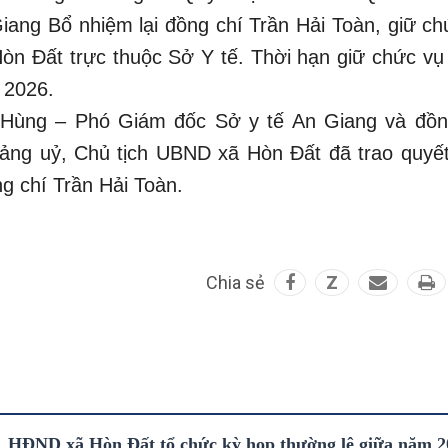
Giang Bổ nhiệm lại đồng chí Trần Hải Toàn, giữ ch
n Đất trực thuộc Sở Y tế. Thời hạn giữ chức vụ 
 2026.
 Hùng – Phó Giám đốc Sở y tế An Giang và đồn
ng uỷ, Chủ tịch UBND xã Hòn Đất đã trao quyết
g chí Trần Hải Toàn.
Chia sẻ
Z
HĐND xã Hòn Đất tổ chức kỳ họp thường lệ giữa năm 2