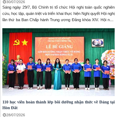
30/07/2026
Sáng ngày 29/7, Bộ Chính trị tổ chức Hội nghị toàn quốc nghiên
cứu, học tập, quán triệt và triển khai thực hiện Nghị quyết Hội nghị
lần thứ ba Ban Chấp hành Trung ương Đảng khóa XIV. Hội nghị
được tổ chức theo hình thức trực tiếp kết hợp trực tuyến, kết nối
từ điểm cầu trung tâm tại Hội trường Diên Hồng, Nhà Quốc hội
đến các điểm cầu ở các ban, bộ, ngành, cơ quan Trung ương,
các địa phương, cơ quan, đơn vị.
110 học viên hoàn thành lớp bồi dưỡng nhận thức về Đảng tại
Hòn Đất
28/07/2026