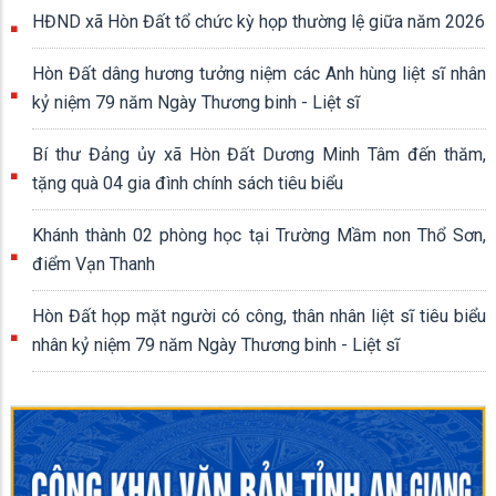
UBND xã Hòn Đất; Ban thường trực Ủy ban MTTQ Việt Nam xã
HĐND xã Hòn Đất tổ chức kỳ họp thường lệ giữa năm 2026
Hòn Đất; đồng chí Nguyễn Trọng Tuynh – Phó Chủ nhiệm Ủy ban
Kiểm tra Đảng ủy xã; đồng chí Trần Thị Ngọc Trầm – Giám đốc
Hòn Đất dâng hương tưởng niệm các Anh hùng liệt sĩ nhân
Trung tâm Chính trị xã; đại diện các cơ quan, ban ngành, đoàn
kỷ niệm 79 năm Ngày Thương binh - Liệt sĩ
thể; cùng 70 đại biểu chính thức tham dự đại hội.
Bí thư Đảng ủy xã Hòn Đất Dương Minh Tâm đến thăm,
tặng quà 04 gia đình chính sách tiêu biểu
Khánh thành 02 phòng học tại Trường Mầm non Thổ Sơn,
điểm Vạn Thanh
Hòn Đất họp mặt người có công, thân nhân liệt sĩ tiêu biểu
nhân kỷ niệm 79 năm Ngày Thương binh - Liệt sĩ