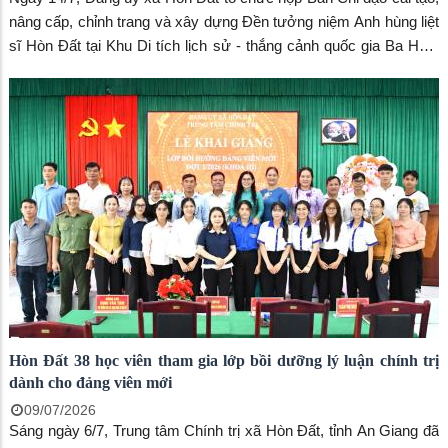
nâng cấp, chỉnh trang và xây dựng Đền tưởng niệm Anh hùng liệt
sĩ Hòn Đất tại Khu Di tích lịch sử - thắng cảnh quốc gia Ba Hòn.
Đồng chí Dương Minh Tâm, Bí thư Đảng ủy xã, Trưởng Ban Chỉ
đạo chủ trì hội nghị. Đến dự có đồng chí Nguyễn Văn Phương,
Phó Trưởng phòng Quản lý Văn hóa, Sở Văn hóa và Thể thao tỉnh
An Giang; đồng chí Phạm Thu Thủy, Phó Bí thư Đảng ủy, Chủ
tịch UBND xã; các thành viên Ban Chỉ đạo cùng lãnh đạo Trung
tâm Phục vụ hành chính công, Trung tâm Dịch vụ tổng hợp xã,
Ban Chỉ huy quân sự xã, Công an xã.
Hòn Đất 38 học viên tham gia lớp bồi dưỡng lý luận chính trị
dành cho đảng viên mới
09/07/2026
Sáng ngày 6/7, Trung tâm Chính trị xã Hòn Đất, tỉnh An Giang đã