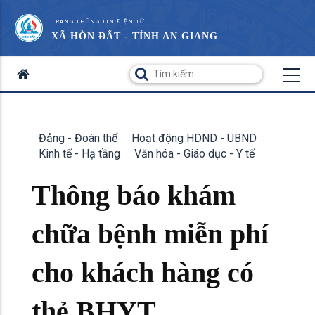
TRANG THÔNG TIN ĐIỆN TỬ
XÃ HÒN ĐẤT - TỈNH AN GIANG
Đảng - Đoàn thể
Hoạt động HDND - UBND
Kinh tế - Hạ tầng
Văn hóa - Giáo dục - Y tế
Thông báo khám
chữa bệnh miễn phí
cho khách hàng có
thẻ BHYT