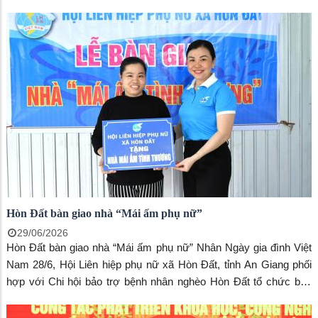
ngoài. Hội nghị được kết nối trực tuyến đến gần 35.000 điểm cầu
trên cả nước với khoảng 2,1 triệu đại biểu tham dự.
Hòn Đất bàn giao nhà “Mái ấm phụ nữ”
29/06/2026
Hòn Đất bàn giao nhà “Mái ấm phụ nữ” Nhân Ngày gia đình Việt
Nam 28/6, Hội Liên hiệp phụ nữ xã Hòn Đất, tỉnh An Giang phối
hợp với Chi hội bảo trợ bệnh nhân nghèo Hòn Đất tổ chức bàn
giao nhà “Mái ấm tình thương” cho gia đình chị Võ Thị Nhung, ấp
Bến Đá.