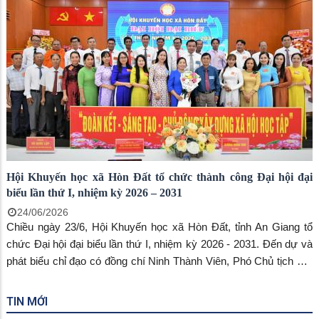
Thường trực HĐND xã; Thường trực UBND xã; Các đồng chí Ủy
viên Ban Chấp hành Đảng bộ; Ban thường trực Ủy ban MTTQ
Việt Nam xã; các đồng chí thành viên tổ giúp việc Ban chỉ đạo xã
về phát triển khoa học, công nghệ, đổi mới sáng tạo, chuyển đổi
số; đại diện Ban xây dựng Đảng, Ủy ban kiểm tra Đảng ủy, Trung
tâm Chính trị, Văn phòng Đảng ủy, Văn phòng HĐND & UBND,
Phòng Kinh tế, Phòng Văn hóa - Xã hội, Trung tâm Phục vụ hành
chính công, Trung tâm Dịch vụ tổng hợp, Trạm Y tế, Công an xã,
Ban chỉ huy quân sự xã, Bí thư các chi bộ đảng bộ trực thuộc
Đảng ủy.
Hội Khuyến học xã Hòn Đất tổ chức thành công Đại hội đại
biểu lần thứ I, nhiệm kỳ 2026 – 2031
24/06/2026
Chiều ngày 23/6, Hội Khuyến học xã Hòn Đất, tỉnh An Giang tổ
chức Đại hội đại biểu lần thứ I, nhiệm kỳ 2026 - 2031. Đến dự và
phát biểu chỉ đạo có đồng chí Ninh Thành Viên, Phó Chủ tịch Hội
khuyến học tỉnh An Giang; đồng chí Dương Minh Tâm – Bí thư
Đảng ủy xã Hòn Đất; đồng chí Vũ Quốc Lập – Phó Chủ tịch Hội
TIN MỚI
đồng nhân dân xã; đồng chí Đào Thị Thu Huyền – Phó Chủ tịch