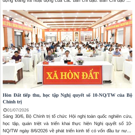
dựng Đảng và hoạt động của các ban chỉ đạo: Ban Chỉ đạo 35,
công tác tôn giáo, thực hiện Quy chế dân chủ ở cơ sở, phong
trào thi đua “Dân vận khéo” 6 tháng đầu năm 2026. Đến dự có
đồng chí Dương Minh Tâm – Bí thư Đảng ủy xã Hòn Đất; đồng
chí Lương Đắc Hòa – Phó Bí thư Thường trực Đảng ủy xã Hòn
Đất, Chủ tịch Hội đồng nhân dân xã; đồng chí Phạm Thu Thủy –
Phó Bí thư Đảng ủy, Chủ tịch UBND xã Hòn Đất; đồng chí Võ
Minh Thêm – Ủy viên Ban Thường vụ, Trưởng Ban Xây dựng
Đảng Đảng ủy xã. Cùng tham dự có đại diện các cơ quan tham
mưu, giúp việc Đảng ủy, Trung tâm Chính trị xã; thành viên các
ban chỉ đạo; bí thư các chi bộ, đảng bộ trực thuộc Đảng ủy xã
Hòn Đất tiếp thu, học tập Nghị quyết số 10-NQ/TW của Bộ
Chính trị
01/07/2026
Sáng 30/6, Bộ Chính trị tổ chức Hội nghị toàn quốc nghiên cứu,
học tập, quán triệt và triển khai thực hiện Nghị quyết số 10-
NQ/TW ngày 8/6/2026 về phát triển kinh tế có vốn đầu tư nước