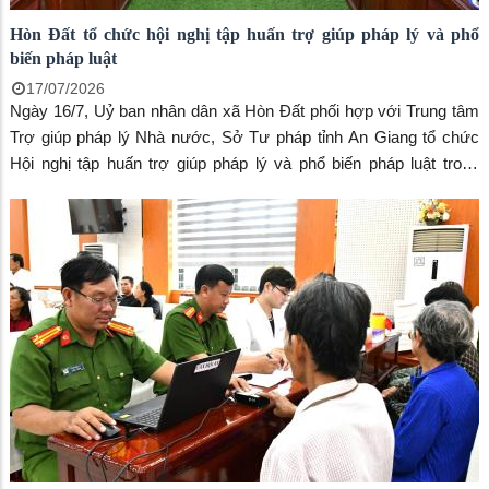
Hòn Đất tổ chức hội nghị tập huấn trợ giúp pháp lý và phổ
biến pháp luật
17/07/2026
Ngày 16/7, Uỷ ban nhân dân xã Hòn Đất phối hợp với Trung tâm
Trợ giúp pháp lý Nhà nước, Sở Tư pháp tỉnh An Giang tổ chức
Hội nghị tập huấn trợ giúp pháp lý và phổ biến pháp luật trong
Chương trình mục tiêu quốc gia xây dựng nông thôn mới, giảm
nghèo bền vững và phát triển kinh tế - xã hội vùng đồng bào dân
tộc thiểu số, miền núi giai đoạn 2025 – 2030; đồng thời triển khai
các nội dung của Dự án 8 thuộc Chương trình mục tiêu quốc gia
phòng, chống ma túy đến năm 2030.