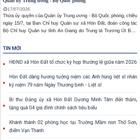
Quân ủy Trung ương - Bộ Quốc phòng
17/07/2026
Thừa ủy quyền của Quân ủy Trung ương - Bộ Quốc phòng, chiều
ngày 15/7, tại Ban Chỉ huy Quân sự xã Hòn Đất, đoàn công tác
Bộ Chỉ huy Quân sự tỉnh An Giang do Trung tá Trương Út Bắc,
Phó Chủ nhiệm Chính trị Bộ Chỉ huy Quân sự tỉnh làm trưởng
đoàn đã đến trao tặng quà cho 20 gia đình chính sách, người có
TIN MỚI
công trên địa bàn xã. Cùng tham dự có đồng chí Phạm Thu Thủy,
Phó Bí thư Đảng ủy, Chủ tịch Ủy ban nhân dân xã Hòn Đất.
HĐND xã Hòn Đất tổ chức kỳ họp thường lệ giữa năm 2026
Hòn Đất dâng hương tưởng niệm các Anh hùng liệt sĩ nhân
kỷ niệm 79 năm Ngày Thương binh - Liệt sĩ
Bí thư Đảng ủy xã Hòn Đất Dương Minh Tâm đến thăm,
tặng quà 04 gia đình chính sách tiêu biểu
Khánh thành 02 phòng học tại Trường Mầm non Thổ Sơn,
điểm Vạn Thanh