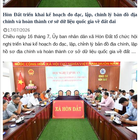
Hòn Đất triển khai kế hoạch đo đạc, lập, chỉnh lý bản đồ địa
chính và hoàn thành cơ sở dữ liệu quốc gia về đất đai
17/07/2026
Chiều ngày 16 tháng 7, Ủy ban nhân dân xã Hòn Đất tổ chức hội
nghị triển khai kế hoạch đo đạc, lập, chỉnh lý bản đồ địa chính, lập
hồ sơ địa chính và hoàn thành cơ sở dữ liệu quốc gia về đất đai
trên địa bàn xã. Đồng chí Vũ Đức Thiện, Phó Chủ tịch UBND xã,
Trưởng Ban Chỉ đạo chủ trì hội nghị. Tham dự có các thành viên
Ban Chỉ đạo và Tổ công tác thực hiện nhiệm vụ.