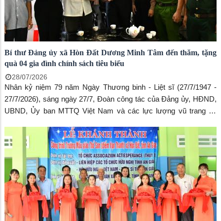
Bí thư Đảng ủy xã Hòn Đất Dương Minh Tâm đến thăm, tặng
quà 04 gia đình chính sách tiêu biểu
28/07/2026
Nhân kỷ niệm 79 năm Ngày Thương binh - Liệt sĩ (27/7/1947 -
27/7/2026), sáng ngày 27/7, Đoàn công tác của Đảng ủy, HĐND,
UBND, Ủy ban MTTQ Việt Nam và các lực lượng vũ trang xã
Hòn Đất do đồng chí Dương Minh Tâm - Bí thư Đảng ủy xã làm
Trưởng đoàn đã đến thăm, tặng quà 04 gia đình chính sách tiêu
biểu tại các ấp Tri Tôn, Đường Hòn, Chòm Sao và Sơn Nam.