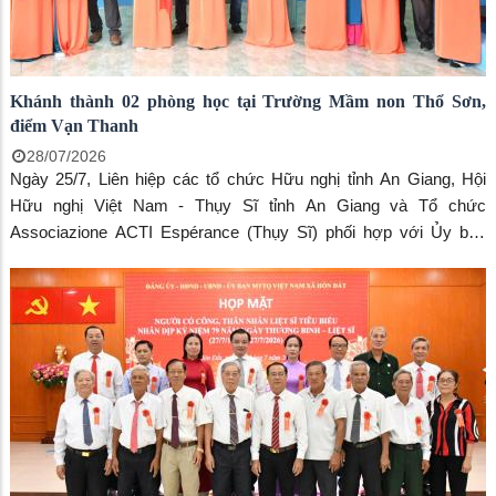
Khánh thành 02 phòng học tại Trường Mầm non Thổ Sơn,
điểm Vạn Thanh
28/07/2026
Ngày 25/7, Liên hiệp các tổ chức Hữu nghị tỉnh An Giang, Hội
Hữu nghị Việt Nam - Thụy Sĩ tỉnh An Giang và Tổ chức
Associazione ACTI Espérance (Thụy Sĩ) phối hợp với Ủy ban
nhân dân xã Hòn Đất tổ chức Lễ khánh thành và đưa vào sử
dụng công trình xây dựng mới 02 phòng học tại Trường Mầm non
Thổ Sơn, điểm Vạn Thanh, xã Hòn Đất. Đến dự buổi lễ có ông
Trần Chí Dũng - Chủ tịch Liên hiệp các tổ chức Hữu nghị tỉnh An
Giang; ông Tô Văn Dân - Phó Chủ tịch Liên hiệp các tổ chức Hữu
nghị tỉnh An Giang; ông Nguyễn Ngọc Ánh - Đại diện Tổ chức
Associazione ACTI Espérance tại Việt Nam; ông Huỳnh Ngọc
Bảo - Phó Chủ tịch Hội Hữu nghị Việt Nam - Thụy Sĩ tỉnh An
Giang.