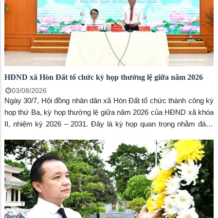
HĐND xã Hòn Đất tổ chức kỳ họp thường lệ giữa năm 2026
03/08/2026
Ngày 30/7, Hội đồng nhân dân xã Hòn Đất tổ chức thành công kỳ
họp thứ Ba, kỳ họp thường lệ giữa năm 2026 của HĐND xã khóa
II, nhiệm kỳ 2026 – 2031. Đây là kỳ họp quan trọng nhằm đánh
giá tình hình thực hiện nhiệm vụ phát triển kinh tế - xã hội, thu, chi
ngân sách nhà nước 6 tháng đầu năm và đề ra các nhiệm vụ, giải
pháp trọng tâm cho 6 tháng cuối năm. Kỳ họp do Thường trực
HĐND xã chủ trì.