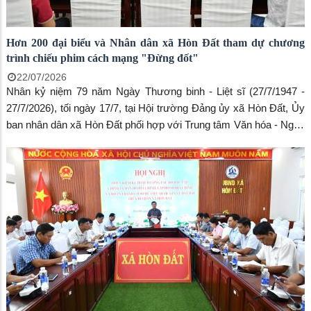
Hơn 200 đại biểu và Nhân dân xã Hòn Đất tham dự chương
trình chiếu phim cách mạng "Đừng đốt"
22/07/2026
Nhân kỷ niệm 79 năm Ngày Thương binh - Liệt sĩ (27/7/1947 -
27/7/2026), tối ngày 17/7, tại Hội trường Đảng ủy xã Hòn Đất, Ủy
ban nhân dân xã Hòn Đất phối hợp với Trung tâm Văn hóa - Nghệ
thuật tỉnh An Giang tổ chức chương trình chiếu phim cách mạng
"Đừng đốt", thu hút hơn 200 cán bộ, công chức, viên chức, đoàn
viên, hội viên và Nhân dân trên địa bàn đến xem.