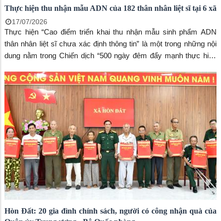
Thực hiện thu nhận mẫu ADN của 182 thân nhân liệt sĩ tại 6 xã
17/07/2026
Thực hiện “Cao điểm triển khai thu nhận mẫu sinh phẩm ADN
thân nhân liệt sĩ chưa xác định thông tin” là một trong những nội
dung nằm trong Chiến dịch “500 ngày đêm đẩy mạnh thực hiện
tìm kiếm, quy tập và xác định danh tính hài cốt liệt sĩ” đã và đang
được triển khai quyết liệt trên địa bàn tỉnh An Giang với tinh thần
trách nhiệm cao và sự vào cuộc đồng bộ của cả hệ thống chính
trị.
Hòn Đất: 20 gia đình chính sách, người có công nhận quà của