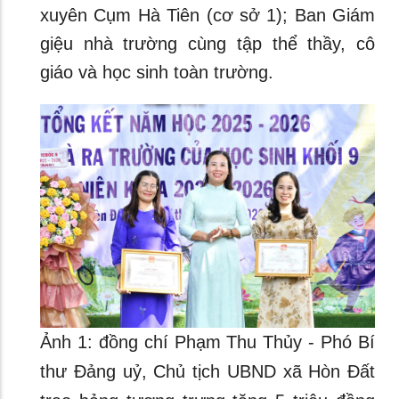
xuyên Cụm Hà Tiên (cơ sở 1); Ban Giám
giệu nhà trường cùng tập thể thầy, cô
giáo và học sinh toàn trường.
Ảnh 1: đồng chí Phạm Thu Thủy - Phó Bí
thư Đảng uỷ, Chủ tịch UBND xã Hòn Đất