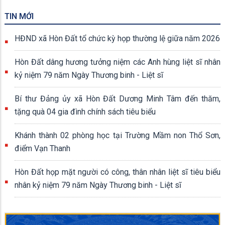
đoàn đã đến trao tặng quà cho 20 gia đình chính sách, người có
TIN MỚI
công trên địa bàn xã. Cùng tham dự có đồng chí Phạm Thu Thủy,
Phó Bí thư Đảng ủy, Chủ tịch Ủy ban nhân dân xã Hòn Đất.
HĐND xã Hòn Đất tổ chức kỳ họp thường lệ giữa năm 2026
Hòn Đất dâng hương tưởng niệm các Anh hùng liệt sĩ nhân
kỷ niệm 79 năm Ngày Thương binh - Liệt sĩ
Bí thư Đảng ủy xã Hòn Đất Dương Minh Tâm đến thăm,
tặng quà 04 gia đình chính sách tiêu biểu
Khánh thành 02 phòng học tại Trường Mầm non Thổ Sơn,
điểm Vạn Thanh
Hòn Đất họp mặt người có công, thân nhân liệt sĩ tiêu biểu
nhân kỷ niệm 79 năm Ngày Thương binh - Liệt sĩ