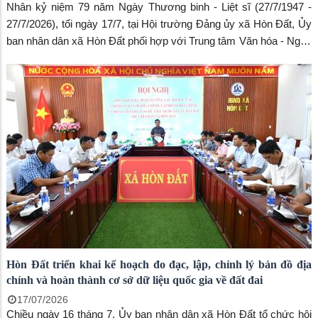
Nhân kỷ niệm 79 năm Ngày Thương binh - Liệt sĩ (27/7/1947 -
27/7/2026), tối ngày 17/7, tại Hội trường Đảng ủy xã Hòn Đất, Ủy
ban nhân dân xã Hòn Đất phối hợp với Trung tâm Văn hóa - Nghệ
thuật tỉnh An Giang tổ chức chương trình chiếu phim cách mạng
"Đừng đốt", thu hút hơn 200 cán bộ, công chức, viên chức, đoàn
viên, hội viên và Nhân dân trên địa bàn đến xem.
Hòn Đất triển khai kế hoạch đo đạc, lập, chỉnh lý bản đồ địa
chính và hoàn thành cơ sở dữ liệu quốc gia về đất đai
17/07/2026
Chiều ngày 16 tháng 7, Ủy ban nhân dân xã Hòn Đất tổ chức hội