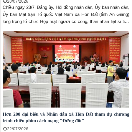
28/07/2026
Chiều ngày 23/7, Đảng ủy, Hội đồng nhân dân, Ủy ban nhân dân,
Ủy ban Mặt trận Tổ quốc Việt Nam xã Hòn Đất (tỉnh An Giang)
long trọng tổ chức Họp mặt người có công, thân nhân liệt sĩ tiêu
biểu nhân kỷ niệm 79 năm Ngày Thương binh - Liệt sĩ (27/7/1947
- 27/7/2026).
Hơn 200 đại biểu và Nhân dân xã Hòn Đất tham dự chương
trình chiếu phim cách mạng "Đừng đốt"
22/07/2026