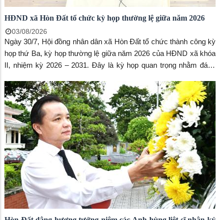
HĐND xã Hòn Đất tổ chức kỳ họp thường lệ giữa năm 2026
03/08/2026
Ngày 30/7, Hội đồng nhân dân xã Hòn Đất tổ chức thành công kỳ
họp thứ Ba, kỳ họp thường lệ giữa năm 2026 của HĐND xã khóa
II, nhiệm kỳ 2026 – 2031. Đây là kỳ họp quan trọng nhằm đánh
giá tình hình thực hiện nhiệm vụ phát triển kinh tế - xã hội, thu, chi
ngân sách nhà nước 6 tháng đầu năm và đề ra các nhiệm vụ, giải
pháp trọng tâm cho 6 tháng cuối năm. Kỳ họp do Thường trực
HĐND xã chủ trì.
Hòn Đất dâng hương tưởng niệm các Anh hùng liệt sĩ nhân kỷ