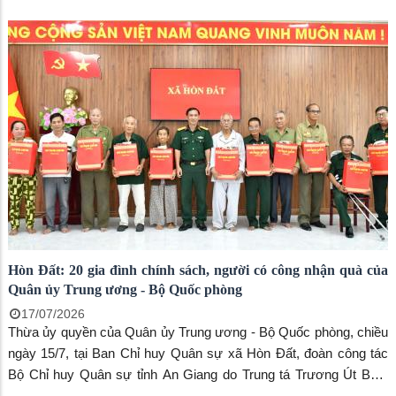
tìm kiếm, quy tập và xác định danh tính hài cốt liệt sĩ” đã và đang
được triển khai quyết liệt trên địa bàn tỉnh An Giang với tinh thần
trách nhiệm cao và sự vào cuộc đồng bộ của cả hệ thống chính
trị.
Hòn Đất: 20 gia đình chính sách, người có công nhận quà của
Quân ủy Trung ương - Bộ Quốc phòng
17/07/2026
Thừa ủy quyền của Quân ủy Trung ương - Bộ Quốc phòng, chiều
ngày 15/7, tại Ban Chỉ huy Quân sự xã Hòn Đất, đoàn công tác
Bộ Chỉ huy Quân sự tỉnh An Giang do Trung tá Trương Út Bắc,
Phó Chủ nhiệm Chính trị Bộ Chỉ huy Quân sự tỉnh làm trưởng