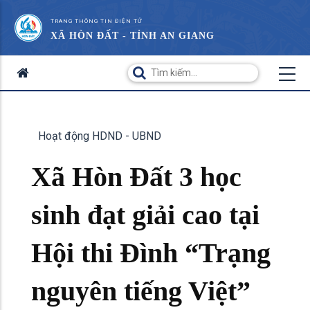
TRANG THÔNG TIN ĐIỆN TỬ
XÃ HÒN ĐẤT - TỈNH AN GIANG
Hoạt động HDND - UBND
Xã Hòn Đất 3 học
sinh đạt giải cao tại
Hội thi Đình “Trạng
nguyên tiếng Việt”