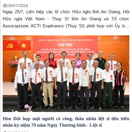
28/07/2026
Ngày 25/7, Liên hiệp các tổ chức Hữu nghị tỉnh An Giang, Hội
Hữu nghị Việt Nam - Thụy Sĩ tỉnh An Giang và Tổ chức
Associazione ACTI Espérance (Thụy Sĩ) phối hợp với Ủy ban
nhân dân xã Hòn Đất tổ chức Lễ khánh thành và đưa vào sử
dụng công trình xây dựng mới 02 phòng học tại Trường Mầm non
Thổ Sơn, điểm Vạn Thanh, xã Hòn Đất. Đến dự buổi lễ có ông
Trần Chí Dũng - Chủ tịch Liên hiệp các tổ chức Hữu nghị tỉnh An
Giang; ông Tô Văn Dân - Phó Chủ tịch Liên hiệp các tổ chức Hữu
nghị tỉnh An Giang; ông Nguyễn Ngọc Ánh - Đại diện Tổ chức
Associazione ACTI Espérance tại Việt Nam; ông Huỳnh Ngọc
Bảo - Phó Chủ tịch Hội Hữu nghị Việt Nam - Thụy Sĩ tỉnh An
Giang.
Hòn Đất họp mặt người có công, thân nhân liệt sĩ tiêu biểu
nhân kỷ niệm 79 năm Ngày Thương binh - Liệt sĩ