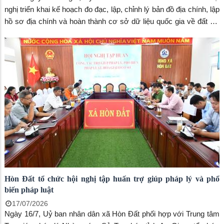
nghị triển khai kế hoạch đo đạc, lập, chỉnh lý bản đồ địa chính, lập
hồ sơ địa chính và hoàn thành cơ sở dữ liệu quốc gia về đất đai
trên địa bàn xã. Đồng chí Vũ Đức Thiện, Phó Chủ tịch UBND xã,
Trưởng Ban Chỉ đạo chủ trì hội nghị. Tham dự có các thành viên
Ban Chỉ đạo và Tổ công tác thực hiện nhiệm vụ.
Hòn Đất tổ chức hội nghị tập huấn trợ giúp pháp lý và phổ
biến pháp luật
17/07/2026
Ngày 16/7, Uỷ ban nhân dân xã Hòn Đất phối hợp với Trung tâm