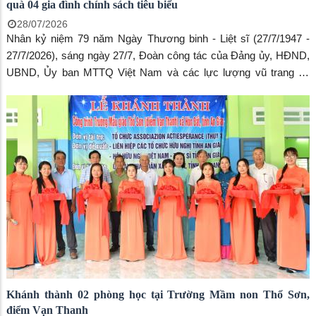
quà 04 gia đình chính sách tiêu biểu
28/07/2026
Nhân kỷ niệm 79 năm Ngày Thương binh - Liệt sĩ (27/7/1947 -
27/7/2026), sáng ngày 27/7, Đoàn công tác của Đảng ủy, HĐND,
UBND, Ủy ban MTTQ Việt Nam và các lực lượng vũ trang xã
Hòn Đất do đồng chí Dương Minh Tâm - Bí thư Đảng ủy xã làm
Trưởng đoàn đã đến thăm, tặng quà 04 gia đình chính sách tiêu
biểu tại các ấp Tri Tôn, Đường Hòn, Chòm Sao và Sơn Nam.
Khánh thành 02 phòng học tại Trường Mầm non Thổ Sơn,
điểm Vạn Thanh