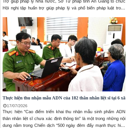
Trợ giúp pháp lý Nhà nước, Sở Tư pháp tỉnh An Giang tổ chức
Hội nghị tập huấn trợ giúp pháp lý và phổ biến pháp luật trong
Chương trình mục tiêu quốc gia xây dựng nông thôn mới, giảm
nghèo bền vững và phát triển kinh tế - xã hội vùng đồng bào dân
tộc thiểu số, miền núi giai đoạn 2025 – 2030; đồng thời triển khai
các nội dung của Dự án 8 thuộc Chương trình mục tiêu quốc gia
phòng, chống ma túy đến năm 2030.
Thực hiện thu nhận mẫu ADN của 182 thân nhân liệt sĩ tại 6 xã
17/07/2026
Thực hiện “Cao điểm triển khai thu nhận mẫu sinh phẩm ADN
thân nhân liệt sĩ chưa xác định thông tin” là một trong những nội
dung nằm trong Chiến dịch “500 ngày đêm đẩy mạnh thực hiện