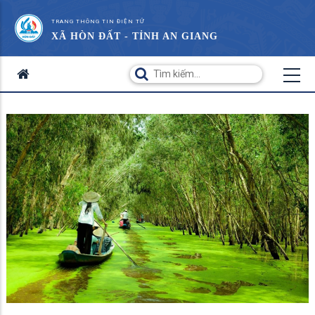
TRANG THÔNG TIN ĐIỆN TỬ
XÃ HÒN ĐẤT - TỈNH AN GIANG