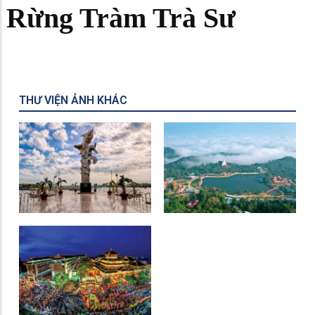
Rừng Tràm Trà Sư
THƯ VIỆN ẢNH KHÁC
Tượng Đài Cá BaSa
Khu Du Lịch Núi Cấm
Miếu Bà Chúa Xứ