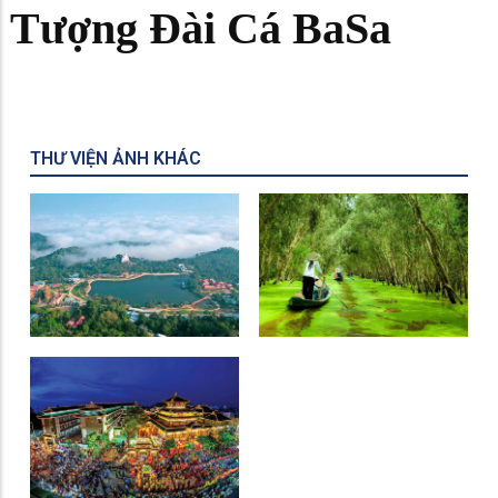
Tượng Đài Cá BaSa
THƯ VIỆN ẢNH KHÁC
Khu Du Lịch Núi Cấm
Rừng Tràm Trà Sư
Miếu Bà Chúa Xứ