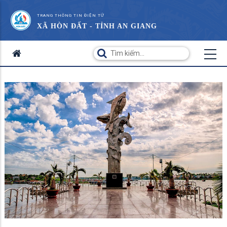
TRANG THÔNG TIN ĐIỆN TỬ
XÃ HÒN ĐẤT - TỈNH AN GIANG