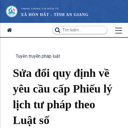
TRANG THÔNG TIN ĐIỆN TỬ
XÃ HÒN ĐẤT - TỈNH AN GIANG
Tuyên truyền pháp luật
Sửa đổi quy định về
yêu cầu cấp Phiếu lý
lịch tư pháp theo
Luật số